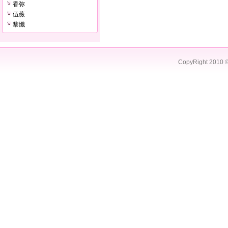
香弥
伍薇
黎孅
CopyRight 2010 