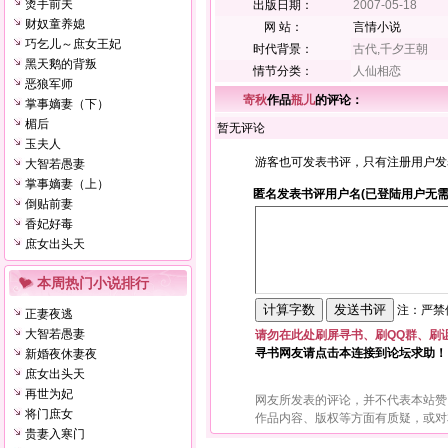
烫手前夫
出版日期：
2007-05-18
财奴童养媳
网 站：
言情小说
巧乞儿～庶女王妃
时代背景：
古代,千夕王朝
黑天鹅的背叛
情节分类：
人仙相恋
恶狼军师
寄秋
作品
瓶儿
的评论：
掌事嫡妻（下）
楣后
暂无评论
玉夫人
游客也可发表书评，只有注册用户发
大智若愚妻
掌事嫡妻（上）
匿名发表书评用户名(已登陆用户无需
倒贴前妻
香妃好毒
庶女出头天
本周热门小说排行
注：严禁使
正妻夜逃
大智若愚妻
请勿在此处刷屏寻书、刷QQ群、刷
寻书网友请点击本连接到论坛求助！
新婚夜休妻夜
庶女出头天
再世为妃
网友所发表的评论，并不代表本站赞
将门庶女
作品内容、版权等方面有质疑，或对
贵妻入寒门