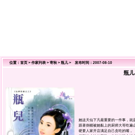
位置：
首页
>
作家列表
>
寄秋
>
瓶儿
> 发布时间：2007-08-10
瓶儿
她这天仙下凡最重要的一件事，就
跟著倒楣被她黏上的厨师大哥吃遍
硬要人家开店满足自己贪吃的嘴，