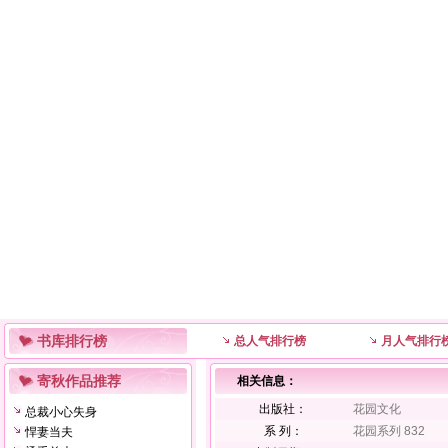
书库排行榜
总人气排行榜
月人气排行
寄秋作品推荐
相关信息：
出版社：
花园文化
总裁小心失身
系 列：
花园系列 832
悍妻当夫