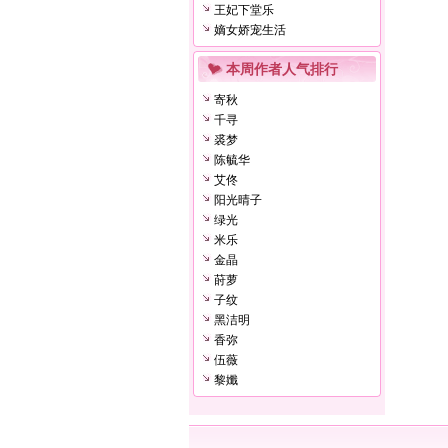
王妃下堂乐
嫡女娇宠生活
本周作者人气排行
寄秋
千寻
裘梦
陈毓华
艾佟
阳光晴子
绿光
米乐
金晶
莳萝
子纹
黑洁明
香弥
伍薇
黎孅