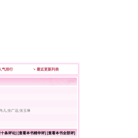
人气排行
最近更新列表
冉儿,张广远,张玉琳
新十条评论
] [
查看本书精华评
] [
查看本书全部评
]