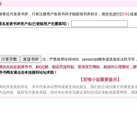
论
游客也可发表书评，只有注册用户发表书评才能获得书库积分，请您先进行[
登录
] 或
匿名发表书评用户名(已登陆用户无需填写)：
注：严禁使用任何html、javascript脚本或其他非法性字
请勿在此处刷屏寻书、刷QQ群、刷诅咒连环贴、宣传其它网站、刷连环心理测试，谢
寻书网友请点击本连接到论坛求助！
【言情小说重要提示】
网友所发表的评论，并不代表本站赞同或者支持此观点，我们的立场仅限于传播更多
作品内容、版权等方面有质疑，或对本站有意见建议请到交流区发帖或查看帮助，感