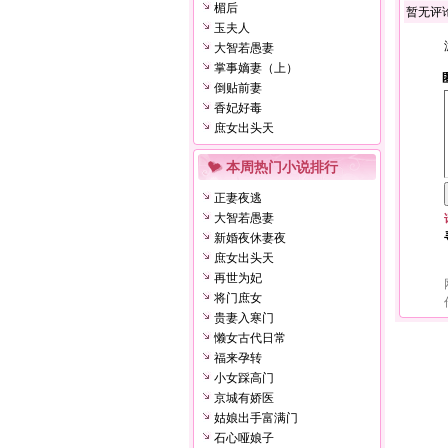
楣后
暂无评
玉夫人
大智若愚妻
掌事嫡妻（上）
倒贴前妻
香妃好毒
庶女出头天
本周热门小说排行
正妻夜逃
大智若愚妻
新婚夜休妻夜
庶女出头天
再世为妃
将门庶女
贵妻入寒门
懒女古代日常
福来孕转
小女踩高门
京城有娇医
姑娘出手富满门
石心哑娘子