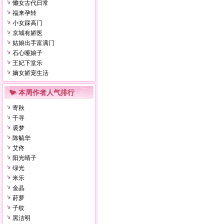
懒女古代日常
福来孕转
小女踩高门
京城有娇医
姑娘出手富满门
石心哑娘子
王妃下堂乐
嫡女娇宠生活
本周作者人气排行
寄秋
千寻
裘梦
陈毓华
艾佟
阳光晴子
绿光
米乐
金晶
莳萝
子纹
黑洁明