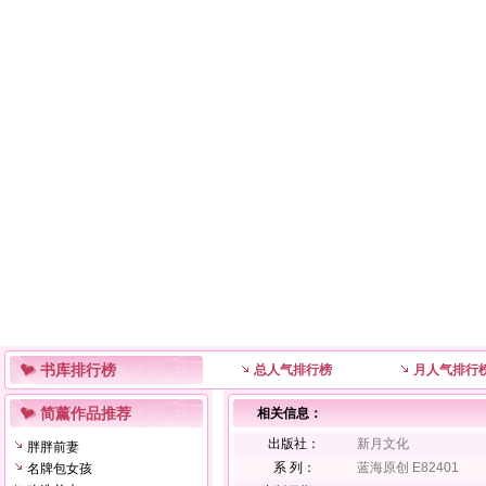
书库排行榜
总人气排行榜
月人气排行
简薰作品推荐
相关信息：
出版社：
新月文化
胖胖前妻
系 列：
蓝海原创 E82401
名牌包女孩