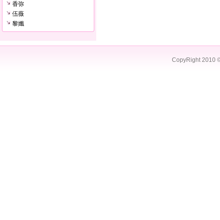
香弥
伍薇
黎孅
CopyRight 2010 