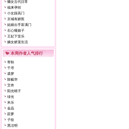
懒女古代日常
福来孕转
小女踩高门
京城有娇医
姑娘出手富满门
石心哑娘子
王妃下堂乐
嫡女娇宠生活
本周作者人气排行
寄秋
千寻
裘梦
陈毓华
艾佟
阳光晴子
绿光
米乐
金晶
莳萝
子纹
黑洁明