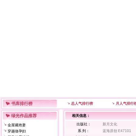
书库排行榜
总人气排行榜
月人气排行
绿光作品推荐
相关信息：
出版社：
新月文化
金屋藏艳妻
系 列：
蓝海原创 E47101
穿越做孕妇