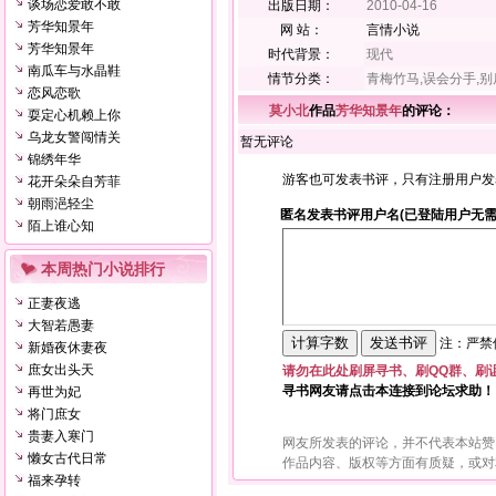
谈场恋爱敢不敢
出版日期：
2010-04-16
芳华知景年
网 站：
言情小说
芳华知景年
时代背景：
现代
南瓜车与水晶鞋
情节分类：
青梅竹马,误会分手,别
恋风恋歌
莫小北
作品
芳华知景年
的评论：
耍定心机赖上你
乌龙女警闯情关
暂无评论
锦绣年华
游客也可发表书评，只有注册用户发
花开朵朵自芳菲
朝雨浥轻尘
匿名发表书评用户名(已登陆用户无需
陌上谁心知
本周热门小说排行
正妻夜逃
大智若愚妻
注：严禁使
新婚夜休妻夜
庶女出头天
请勿在此处刷屏寻书、刷QQ群、刷
寻书网友请点击本连接到论坛求助！
再世为妃
将门庶女
贵妻入寒门
网友所发表的评论，并不代表本站赞
懒女古代日常
作品内容、版权等方面有质疑，或对
福来孕转