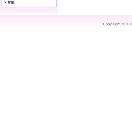
黎孅
CopyRight 2010 