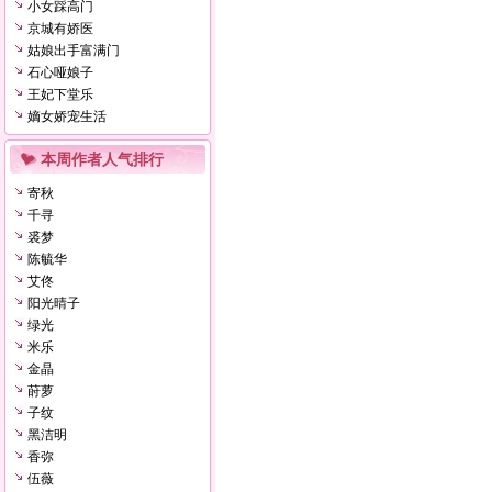
小女踩高门
京城有娇医
姑娘出手富满门
石心哑娘子
王妃下堂乐
嫡女娇宠生活
本周作者人气排行
寄秋
千寻
裘梦
陈毓华
艾佟
阳光晴子
绿光
米乐
金晶
莳萝
子纹
黑洁明
香弥
伍薇