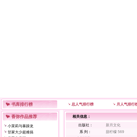
书库排行榜
总人气排行榜
月人气排行
香弥作品推荐
相关信息：
出版社：
新月文化
小茉莉与暴躁龙
系 列：
甜柠檬 569
甘家大少超难搞