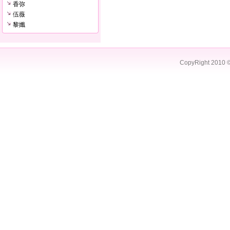
香弥
伍薇
黎孅
CopyRight 2010 