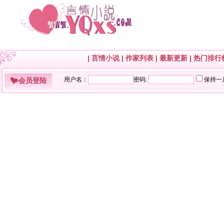
|
言情小说
|
作家列表
|
最新更新
|
热门排行
会员登陆