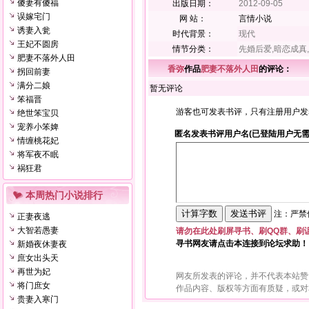
傻妻有傻福
出版日期：
2012-09-05
误嫁宅门
网 站：
言情小说
诱妻入瓮
时代背景：
现代
王妃不圆房
情节分类：
先婚后爱,暗恋成真
肥妻不落外人田
香弥
作品
肥妻不落外人田
的评论：
拐回前妻
满分二娘
暂无评论
笨福晋
游客也可发表书评，只有注册用户发
绝世笨宝贝
宠养小笨婢
匿名发表书评用户名(已登陆用户无需
情缠桃花妃
将军夜不眠
祸狂君
本周热门小说排行
注：严禁使
正妻夜逃
大智若愚妻
请勿在此处刷屏寻书、刷QQ群、刷
寻书网友请点击本连接到论坛求助！
新婚夜休妻夜
庶女出头天
再世为妃
网友所发表的评论，并不代表本站赞
将门庶女
作品内容、版权等方面有质疑，或对
贵妻入寒门