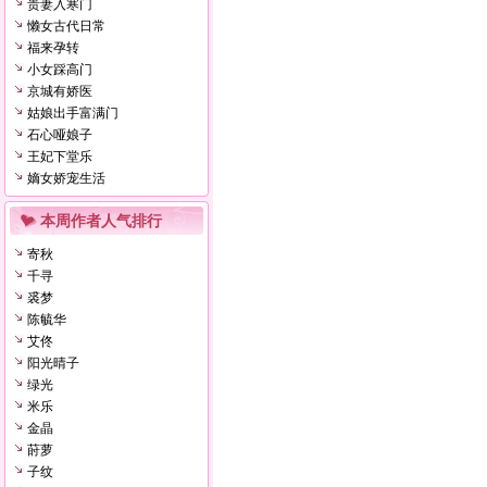
贵妻入寒门
懒女古代日常
福来孕转
小女踩高门
京城有娇医
姑娘出手富满门
石心哑娘子
王妃下堂乐
嫡女娇宠生活
本周作者人气排行
寄秋
千寻
裘梦
陈毓华
艾佟
阳光晴子
绿光
米乐
金晶
莳萝
子纹