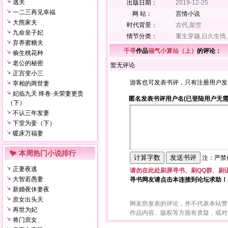
逃夫
出版日期：
2019-12-25
一二三再见幸福
网 站：
言情小说
大熊家夫
时代背景：
古代,架空
九命皇子妃
情节分类：
重生穿越,日久生情
弃养蜜糖夫
千寻
作品
福气小算仙（上）
的评论：
偷生桃花种
老公的秘密
暂无评论
正宫变小三
游客也可发表书评，只有注册用户发
宰相的两世妻
妃临九天 终卷·夫荣妻更贵
匿名发表书评用户名(已登陆用户无需
（下）
不认三年发妻
下堂为妾（下）
暖床万福妻
本周热门小说排行
注：严禁使
正妻夜逃
请勿在此处刷屏寻书、刷QQ群、刷
大智若愚妻
寻书网友请点击本连接到论坛求助！
新婚夜休妻夜
庶女出头天
网友所发表的评论，并不代表本站赞
再世为妃
作品内容、版权等方面有质疑，或对
将门庶女