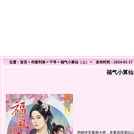
位置：
首页
>
作家列表
>
千寻
>
福气小算仙（上）
> 发布时间：2024-01-17
福气小算仙
想她堂堂看相大师，本事高得堪比