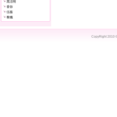
黑洁明
香弥
伍薇
黎孅
CopyRight 2010 