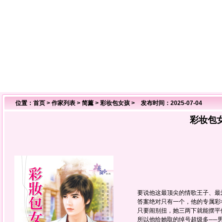
位置：
首页
>
作家列表
>
简薰
>
彩妆包女孩
> 发布时间：2025-07-04
彩妆包
要说他这最顶尖的情歌王子、最爱
答案绝对只有一个，他的专属彩妆
只要闹别扭，她三两下就能摆平他
所以他给她取的绰号超级多──男