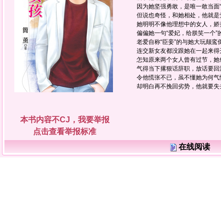
因为她坚强勇敢，是唯一敢当面“
但说也奇怪，和她相处，他就是
她明明不像他理想中的女人，娇美
偏偏她一句“爱妃，给朕笑一个”
老爱自称“臣妾”的与她大玩颠鸾
连交新女友都没跟她在一起来得开
怎知原来两个女人曾有过节，她也
气得当下撂狠话辞职，放话要回
令他慌张不已，虽不懂她为何气愤
却明白再不挽回劣势，他就要失去
本书内容不CJ，我要举报
点击查看举报标准
在线阅读