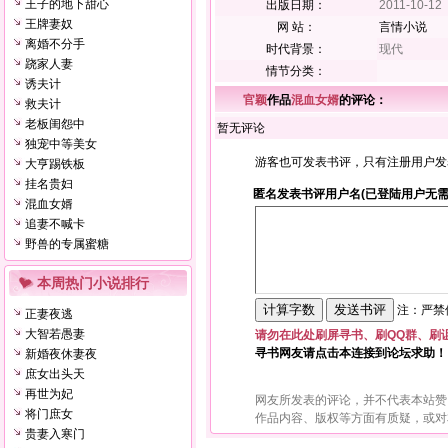
王子的地下甜心
出版日期：
2011-10-12
王牌妻奴
网 站：
言情小说
离婚不分手
时代背景：
现代
跷家人妻
情节分类：
诱夫计
官颖
作品
混血女婿
的评论：
救夫计
老板闺怨中
暂无评论
独宠中等美女
游客也可发表书评，只有注册用户发
大亨踢铁板
挂名贵妇
匿名发表书评用户名(已登陆用户无需
混血女婿
追妻不喊卡
野兽的专属蜜糖
本周热门小说排行
注：严禁使
正妻夜逃
大智若愚妻
请勿在此处刷屏寻书、刷QQ群、刷
寻书网友请点击本连接到论坛求助！
新婚夜休妻夜
庶女出头天
再世为妃
网友所发表的评论，并不代表本站赞
将门庶女
作品内容、版权等方面有质疑，或对
贵妻入寒门