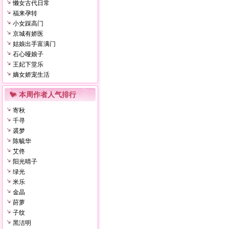
懒女古代日常
福来孕转
小女踩高门
京城有娇医
姑娘出手富满门
石心哑娘子
王妃下堂乐
嫡女娇宠生活
本周作者人气排行
寄秋
千寻
裘梦
陈毓华
艾佟
阳光晴子
绿光
米乐
金晶
莳萝
子纹
黑洁明