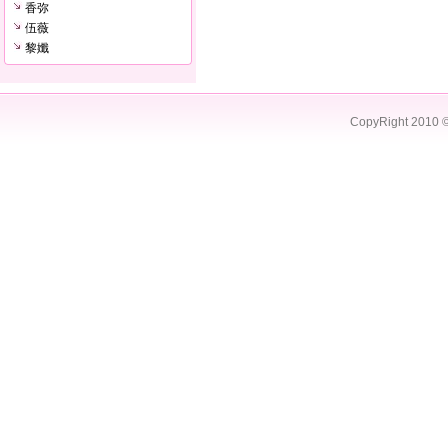
香弥
伍薇
黎孅
CopyRight 2010 