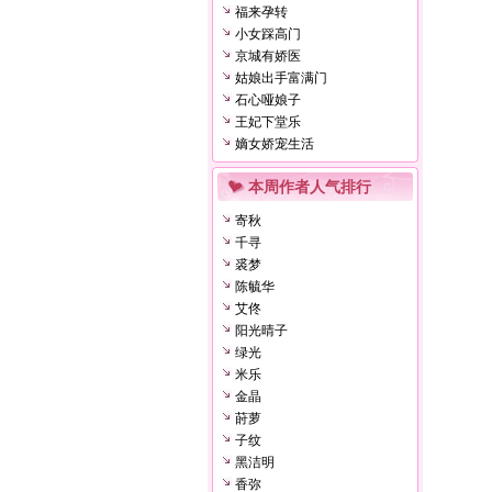
福来孕转
小女踩高门
京城有娇医
姑娘出手富满门
石心哑娘子
王妃下堂乐
嫡女娇宠生活
本周作者人气排行
寄秋
千寻
裘梦
陈毓华
艾佟
阳光晴子
绿光
米乐
金晶
莳萝
子纹
黑洁明
香弥