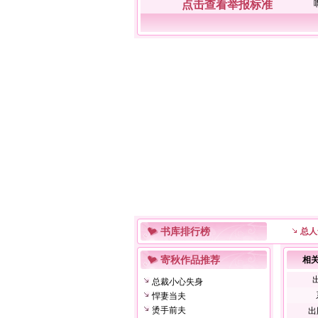
点击查看举报标准
书库排行榜
总人
寄秋作品推荐
相
总裁小心失身
悍妻当夫
烫手前夫
出