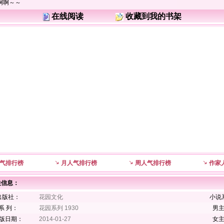
啊啊～～
在线阅读
收藏到我的书架
气排行榜
月人气排行榜
周人气排行榜
作家
关信息：
出版社：
花园文化
小说
系 列：
花园系列 1930
男
版日期：
2014-01-27
女