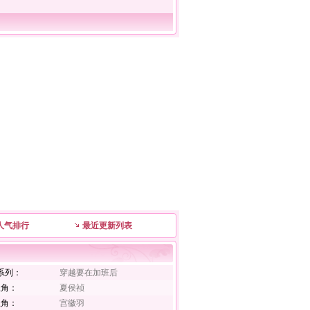
人气排行
最近更新列表
系列：
穿越要在加班后
主角：
夏侯祯
主角：
宫徽羽