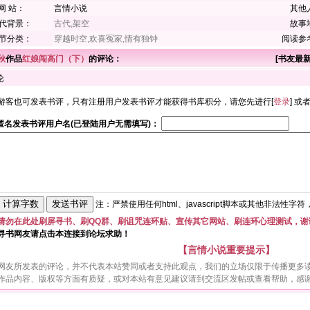
网 站：
言情小说
其他
代背景：
古代,架空
故事
节分类：
穿越时空,欢喜冤家,情有独钟
阅读参
秋
作品
红娘闯高门（下）
的评论：
[
书友最
论
游客也可发表书评，只有注册用户发表书评才能获得书库积分，请您先进行[
登录
] 或
匿名发表书评用户名(已登陆用户无需填写)：
注：严禁使用任何html、javascript脚本或其他非法性字
请勿在此处刷屏寻书、刷QQ群、刷诅咒连环贴、宣传其它网站、刷连环心理测试，谢
寻书网友请点击本连接到论坛求助！
【言情小说重要提示】
网友所发表的评论，并不代表本站赞同或者支持此观点，我们的立场仅限于传播更多
作品内容、版权等方面有质疑，或对本站有意见建议请到交流区发帖或查看帮助，感