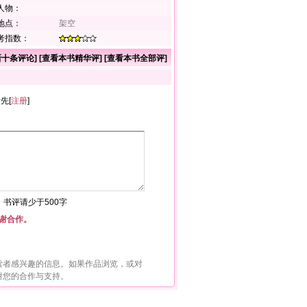
人物：
地点：
架空
考指数：
新十条评论
] [
查看本书精华评
] [
查看本书全部评
]
者先[
注册
]
符，书评请少于500字
谢合作。
读者感兴趣的信息。如果作品浏览，或对
谢您的合作与支持。