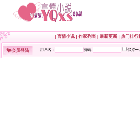
|
言情小说
|
作家列表
|
最新更新
|
热门排行
会员登陆