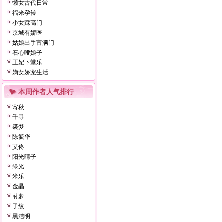
懒女古代日常
福来孕转
小女踩高门
京城有娇医
姑娘出手富满门
石心哑娘子
王妃下堂乐
嫡女娇宠生活
本周作者人气排行
寄秋
千寻
裘梦
陈毓华
艾佟
阳光晴子
绿光
米乐
金晶
莳萝
子纹
黑洁明