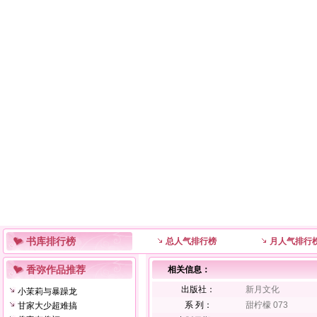
书库排行榜
总人气排行榜
月人气排行
香弥作品推荐
相关信息：
出版社：
新月文化
小茉莉与暴躁龙
系 列：
甜柠檬 073
甘家大少超难搞