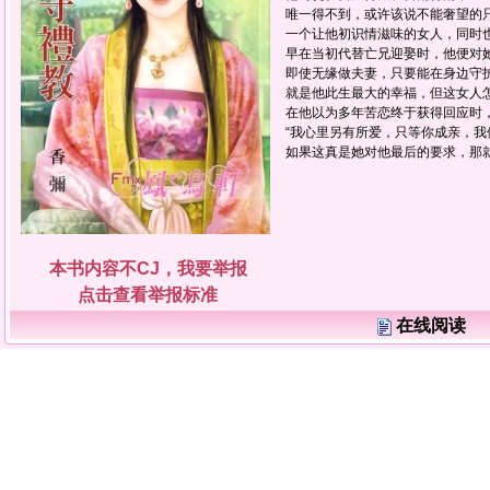
唯一得不到，或许该说不能奢望的
一个让他初识情滋味的女人，同时
早在当初代替亡兄迎娶时，他便对
即使无缘做夫妻，只要能在身边守
就是他此生最大的幸福，但这女人
在他以为多年苦恋终于获得回应时
“我心里另有所爱，只等你成亲，我
如果这真是她对他最后的要求，那
本书内容不CJ，我要举报
点击查看举报标准
在线阅读