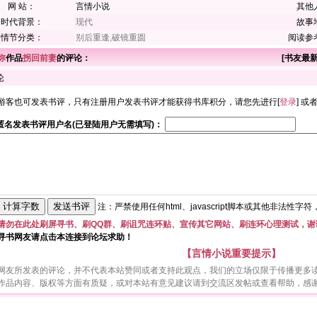
网 站：
言情小说
其他
时代背景：
现代
故事
情节分类：
别后重逢,破镜重圆
阅读参
弥
作品
拐回前妻
的评论：
[
书友最
论
游客也可发表书评，只有注册用户发表书评才能获得书库积分，请您先进行[
登录
] 或
匿名发表书评用户名(已登陆用户无需填写)：
注：严禁使用任何html、javascript脚本或其他非法性字
请勿在此处刷屏寻书、刷QQ群、刷诅咒连环贴、宣传其它网站、刷连环心理测试，谢
寻书网友请点击本连接到论坛求助！
【言情小说重要提示】
网友所发表的评论，并不代表本站赞同或者支持此观点，我们的立场仅限于传播更多
作品内容、版权等方面有质疑，或对本站有意见建议请到交流区发帖或查看帮助，感