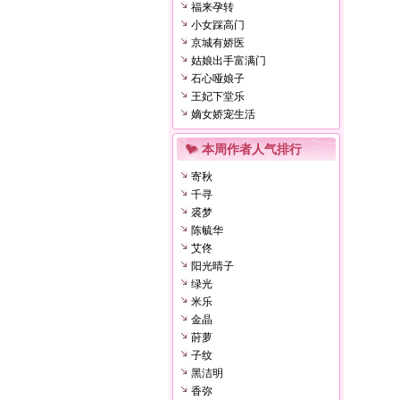
福来孕转
小女踩高门
京城有娇医
姑娘出手富满门
石心哑娘子
王妃下堂乐
嫡女娇宠生活
本周作者人气排行
寄秋
千寻
裘梦
陈毓华
艾佟
阳光晴子
绿光
米乐
金晶
莳萝
子纹
黑洁明
香弥