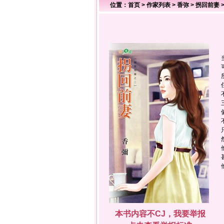
位置：
首页
>
作家列表
>
香弥
>
拐回前妻
>
本书内容不CJ，我要举报