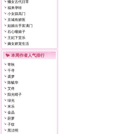
懒女古代日常
福来孕转
小女踩高门
京城有娇医
姑娘出手富满门
石心哑娘子
王妃下堂乐
嫡女娇宠生活
本周作者人气排行
寄秋
千寻
裘梦
陈毓华
艾佟
阳光晴子
绿光
米乐
金晶
莳萝
子纹
黑洁明