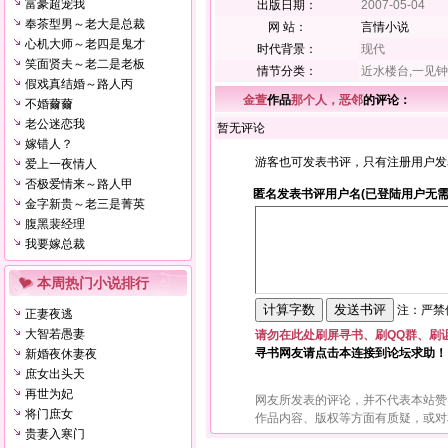
富豪超宠我
出版日期：
2007-05-04
奉茶型男～老大是总裁
网 站：
言情小说
心机大师～老四是鬼才
时代背景：
现代
笑面贤夫～老二是老板
情节分类：
近水楼台,一见
假戏真结婚～路人丙
金萱
作品
那个人，恶邻
的评论：
不婚薾薾
老公迷恋我
暂无评论
嫁错人？
游客也可发表书评，只有注册用户发
爱上一夜情人
否极爱情来～路人甲
匿名发表书评用户名(已登陆用户无需
金字新贵～老三是菁英
腹黑裴经理
我要嫁总裁
本周热门小说排行
注：严禁使
正妻夜逃
大智若愚妻
请勿在此处刷屏寻书、刷QQ群、刷
寻书网友请点击本连接到论坛求助！
新婚夜休妻夜
庶女出头天
再世为妃
网友所发表的评论，并不代表本站赞
将门庶女
作品内容、版权等方面有质疑，或对
贵妻入寒门