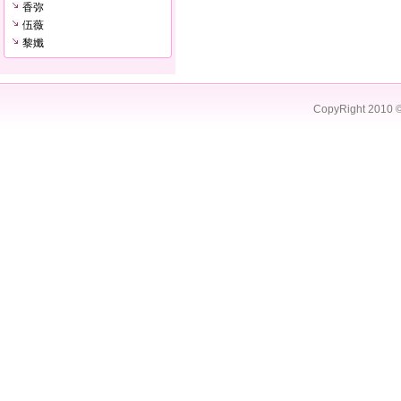
香弥
伍薇
黎孅
CopyRight 2010 