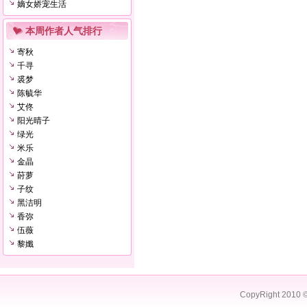
嫡女娇宠生活
本周作者人气排行
寄秋
千寻
裘梦
陈毓华
艾佟
阳光晴子
绿光
米乐
金晶
莳萝
子纹
黑洁明
香弥
伍薇
黎孅
CopyRight 2010 