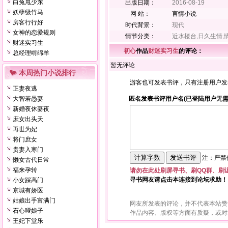
白兔甩少东
出版日期：
2016-08-19
妖孽级竹马
网 站：
言情小说
房客行行好
时代背景：
现代
女神的恋爱规则
情节分类：
近水楼台,日久生情,
财迷实习生
初心
作品
财迷实习生
的评论：
总经理啃绵羊
暂无评论
本周热门小说排行
游客也可发表书评，只有注册用户发
正妻夜逃
大智若愚妻
匿名发表书评用户名(已登陆用户无需
新婚夜休妻夜
庶女出头天
再世为妃
将门庶女
贵妻入寒门
注：严禁使
懒女古代日常
福来孕转
请勿在此处刷屏寻书、刷QQ群、刷
寻书网友请点击本连接到论坛求助！
小女踩高门
京城有娇医
姑娘出手富满门
网友所发表的评论，并不代表本站赞
石心哑娘子
作品内容、版权等方面有质疑，或对
王妃下堂乐