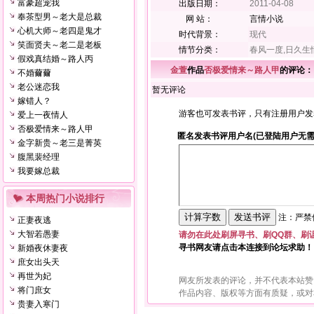
富豪超宠我
出版日期：
2011-04-08
奉茶型男～老大是总裁
网 站：
言情小说
心机大师～老四是鬼才
时代背景：
现代
笑面贤夫～老二是老板
情节分类：
春风一度,日久生
假戏真结婚～路人丙
金萱
作品
否极爱情来～路人甲
的评论：
不婚薾薾
老公迷恋我
暂无评论
嫁错人？
游客也可发表书评，只有注册用户发
爱上一夜情人
否极爱情来～路人甲
匿名发表书评用户名(已登陆用户无需
金字新贵～老三是菁英
腹黑裴经理
我要嫁总裁
本周热门小说排行
注：严禁使
正妻夜逃
大智若愚妻
请勿在此处刷屏寻书、刷QQ群、刷
寻书网友请点击本连接到论坛求助！
新婚夜休妻夜
庶女出头天
再世为妃
网友所发表的评论，并不代表本站赞
将门庶女
作品内容、版权等方面有质疑，或对
贵妻入寒门