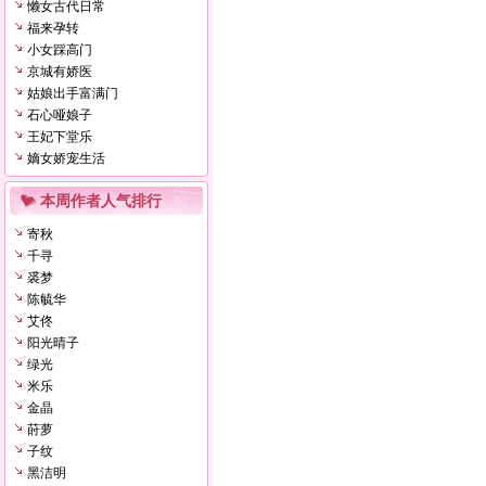
懒女古代日常
福来孕转
小女踩高门
京城有娇医
姑娘出手富满门
石心哑娘子
王妃下堂乐
嫡女娇宠生活
本周作者人气排行
寄秋
千寻
裘梦
陈毓华
艾佟
阳光晴子
绿光
米乐
金晶
莳萝
子纹
黑洁明