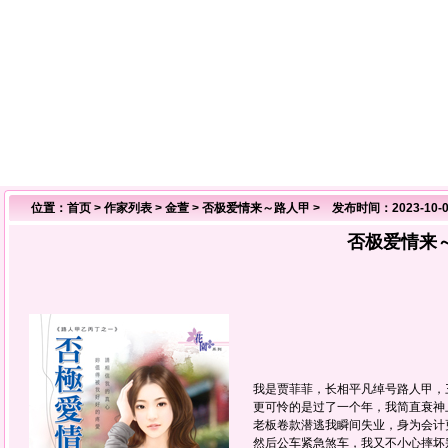
位置：
首页
>
作家列表
>
金萱
>
否极爱情来～路人甲
> 发布时间：2023-10-0
否极爱情来
我是贾菲菲，长相平凡绰号路人甲，
更可怜的是过了一个年，我简直衰神
老板卷款潜逃我瞬间失业，身为会计
然后公车紧急煞车，我又不小心摔坏