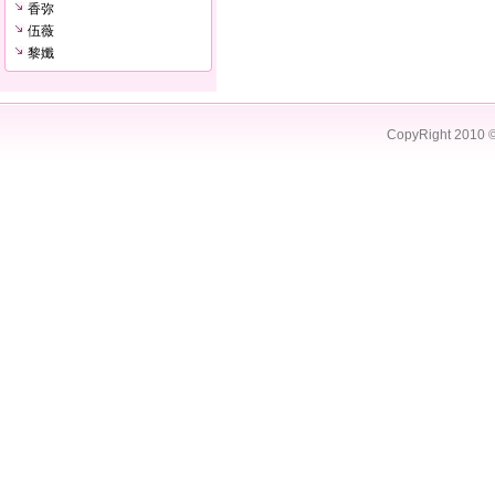
香弥
伍薇
黎孅
CopyRight 2010 