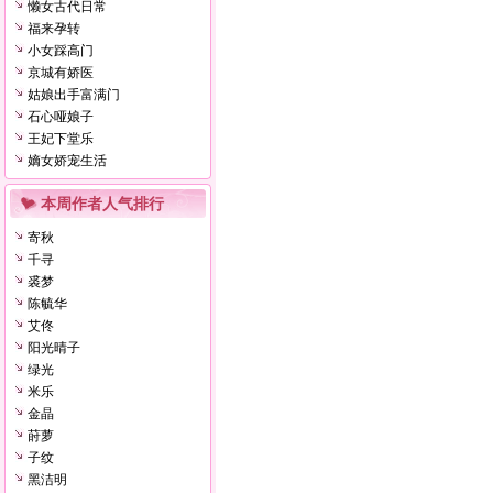
懒女古代日常
福来孕转
小女踩高门
京城有娇医
姑娘出手富满门
石心哑娘子
王妃下堂乐
嫡女娇宠生活
本周作者人气排行
寄秋
千寻
裘梦
陈毓华
艾佟
阳光晴子
绿光
米乐
金晶
莳萝
子纹
黑洁明