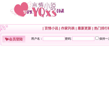
|
言情小说
|
作家列表
|
最新更新
|
热门排行
会员登陆