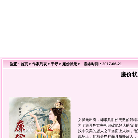
位置：
首页
>
作家列表
>
千寻
>
廉价状元
> 发布时间：2017-06-21
廉价状
文状元出身，却带兵胜仗无数的轩辕
为了避开狗官宰相识破他好认的“遗传
找来俊美的恩人之子当面上人物，他这
战场上，他戴著狰狞面具威吓敌人，