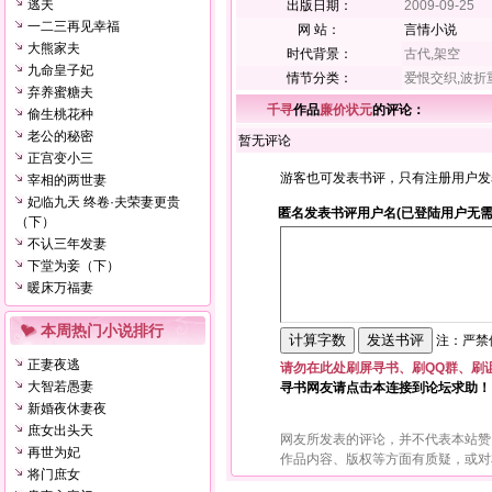
逃夫
出版日期：
2009-09-25
一二三再见幸福
网 站：
言情小说
大熊家夫
时代背景：
古代,架空
九命皇子妃
情节分类：
爱恨交织,波折
弃养蜜糖夫
千寻
作品
廉价状元
的评论：
偷生桃花种
老公的秘密
暂无评论
正宫变小三
游客也可发表书评，只有注册用户发
宰相的两世妻
妃临九天 终卷·夫荣妻更贵
匿名发表书评用户名(已登陆用户无需
（下）
不认三年发妻
下堂为妾（下）
暖床万福妻
本周热门小说排行
注：严禁使
正妻夜逃
请勿在此处刷屏寻书、刷QQ群、刷
大智若愚妻
寻书网友请点击本连接到论坛求助！
新婚夜休妻夜
庶女出头天
网友所发表的评论，并不代表本站赞
再世为妃
作品内容、版权等方面有质疑，或对
将门庶女