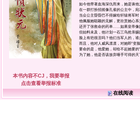
如今他带著血海深仇而来，她是诛他
在一群打扮招摇像孔雀的公主中，宛
当众公主昏昏巴不得嫁给轩辕将军时
他佩服她聪颖的见解，更欣赏她心系
还开了张救命的药单……如果皇帝像
但始料未及，他计划一石三鸟抢亲赐
脸上有疤很丑吗？他们当军人的，谁
而且，他对人威风凛凛，对她即“变脸
要命的是，他爱她，却给不起她要的“
为了她，他是否该放弃唾手可得的天
本书内容不CJ，我要举报
点击查看举报标准
在线阅读