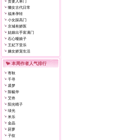
贵妻入寒门
懒女古代日常
福来孕转
小女踩高门
京城有娇医
姑娘出手富满门
石心哑娘子
王妃下堂乐
嫡女娇宠生活
本周作者人气排行
寄秋
千寻
裘梦
陈毓华
艾佟
阳光晴子
绿光
米乐
金晶
莳萝
子纹