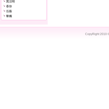
黑洁明
香弥
伍薇
黎孅
CopyRight 2010 