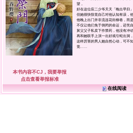
望，
好在这位应二少爷天天「晚出早归
但她很快惊觉自己对他认知有误，
他晚上出门并非流连花街柳巷，而
不仅让他们免于倒闭的命运，还凭
舅父父子私卖下作禁药，他没有冲
再和她联手上演一出好戏引蛇出洞
这样厉害的男人她自然心动，可不
觉……
本书内容不CJ，我要举报
点击查看举报标准
在线阅读