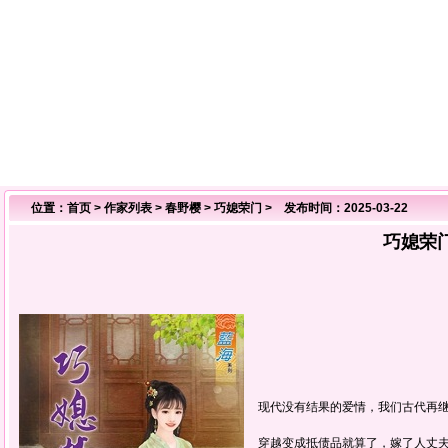
位置：
首页
>
作家列表
>
春野樱
>
巧媳荣门
> 发布时间：2025-03-22
巧媳荣
现代没有结果的爱情，我们古代再
穿越变成抵债品就算了，嫁了人丈