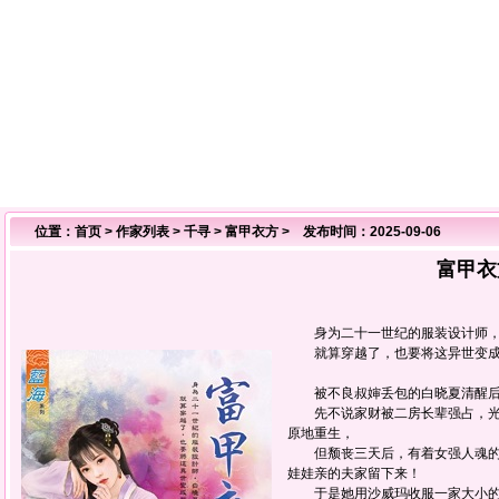
位置：
首页
>
作家列表
>
千寻
>
富甲衣方
> 发布时间：2025-09-06
富甲衣
身为二十一世纪的服装设计师，
就算穿越了，也要将这异世变成
被不良叔婶丢包的白晓夏清醒后
先不说家财被二房长辈强占，光
原地重生，
但颓丧三天后，有着女强人魂的
娃娃亲的夫家留下来！
于是她用沙威玛收服一家大小的