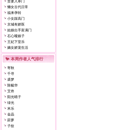
贵妻入寒门
懒女古代日常
福来孕转
小女踩高门
京城有娇医
姑娘出手富满门
石心哑娘子
王妃下堂乐
嫡女娇宠生活
本周作者人气排行
寄秋
千寻
裘梦
陈毓华
艾佟
阳光晴子
绿光
米乐
金晶
莳萝
子纹