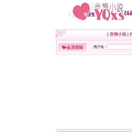
|
言情小说
|
会员登陆