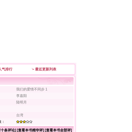
人气排行
最近更新列表
：
我们的爱情不同步 1
李嘉阳
陆明月
：
：
台湾
数：
新十条评论
] [
查看本书精华评
] [
查看本书全部评
]