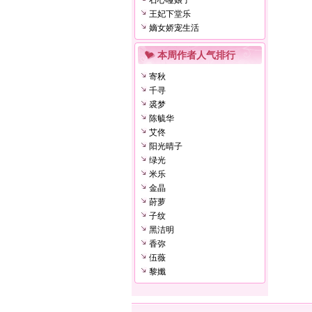
石心哑娘子
王妃下堂乐
嫡女娇宠生活
本周作者人气排行
寄秋
千寻
裘梦
陈毓华
艾佟
阳光晴子
绿光
米乐
金晶
莳萝
子纹
黑洁明
香弥
伍薇
黎孅