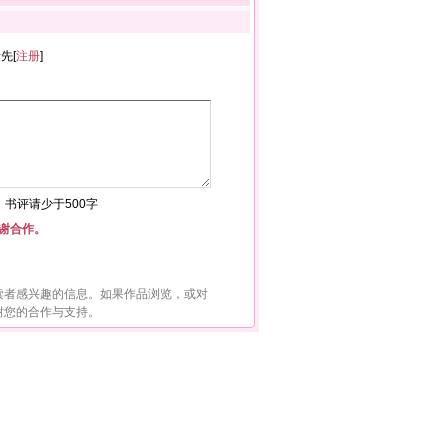
者先[
注册
]
符，书评请少于500字
谢合作。
读者感兴趣的信息。如果作品浏览，或对
谢您的合作与支持。