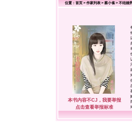
位置：
首页
>
作家列表
>
蔡小雀
>
不结婚
本书内容不CJ，我要举报
点击查看举报标准