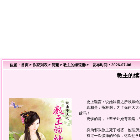
位置：
首页
>
作家列表
>
简薰
>
教主的续弦妻
> 发布时间：2026-07-06
教主的续
史上谣言：说她妹喜之所以嫁给夏
真相是：冤枉啊，为了保住大大小
嫁吗！
更惨的是，上辈子让她背黑锅，这
身为邪教教主死了老婆，他理所当
有过一次惨痛的经验，这次他学聪