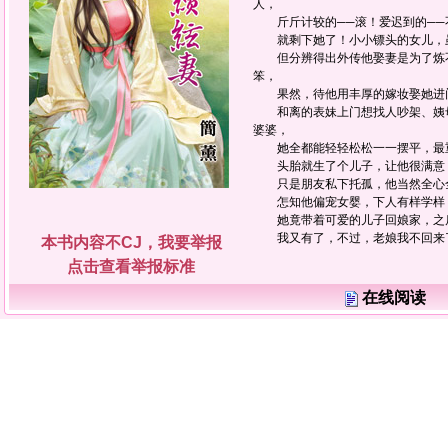
人，
斤斤计较的──滚！爱迟到的──
就剩下她了！小小镖头的女儿，
但分辨得出外传他娶妻是为了炼不
笨，
果然，待他用丰厚的嫁妆娶她进门
和离的表妹上门想找人吵架、姨母
婆婆，
她全都能轻轻松松一一摆平，最重
头胎就生了个儿子，让他很满意，
只是朋友私下托孤，他当然全心
怎知他偏宠女婴，下人有样学样，
她竟带着可爱的儿子回娘家，之后
我又有了，不过，老娘我不回来
本书内容不CJ，我要举报
点击查看举报标准
在线阅读