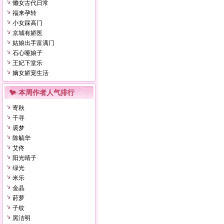
懒女古代日常
福来孕转
小女踩高门
京城有娇医
姑娘出手富满门
石心哑娘子
王妃下堂乐
嫡女娇宠生活
本周作者人气排行
寄秋
千寻
裘梦
陈毓华
艾佟
阳光晴子
绿光
米乐
金晶
莳萝
子纹
黑洁明