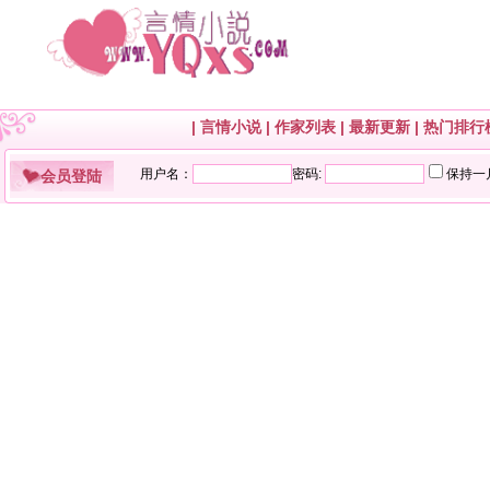
|
言情小说
|
作家列表
|
最新更新
|
热门排行
会员登陆