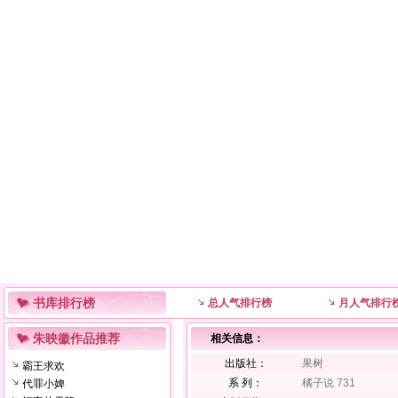
书库排行榜
总人气排行榜
月人气排行
朱映徽作品推荐
相关信息：
出版社：
果树
霸王求欢
系 列：
橘子说 731
代罪小婢