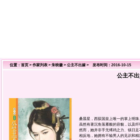
位置：
首页
>
作家列表
>
朱映徽
>
公主不出嫁
> 发布时间：2016-10-15
公主不出
桑晨星，西荻国皇上唯一的掌上明珠
虽然有著沉鱼落雁般的容貌，以及纤
然而，她并非手无缚鸡之力、镇日足
相反地，她拥有不输男人的见识和精