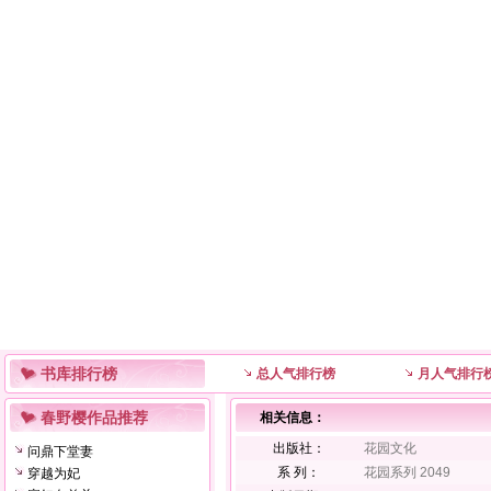
书库排行榜
总人气排行榜
月人气排行
春野樱作品推荐
相关信息：
出版社：
花园文化
问鼎下堂妻
系 列：
花园系列 2049
穿越为妃