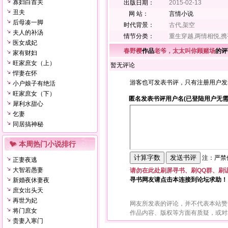
寡妇白首关
出版日期：
2015-02-13
丑夫
网 站：
言情小说
后母凑一脚
时代背景：
古代,架空
夫人的补汤
情节分类：
重生穿越,两情相悦,
医女成妃
春野樱
作品
老爷，太太叫你顾赌场
的评
家有财妇
旺家庶女（上）
暂无评论
悍妻在怀
游客也可发表书评，只有注册用户发
小户娘子有绝活
旺家庶女（下）
匿名发表书评用户名(已登陆用户无需
犀利水甜心
乞妻
同居搞神秘
本周热门小说排行
注：严禁使
正妻夜逃
大智若愚妻
请勿在此处刷屏寻书、刷QQ群、刷
寻书网友请点击本连接到论坛求助！
新婚夜休妻夜
庶女出头天
再世为妃
网友所发表的评论，并不代表本站赞
将门庶女
作品内容、版权等方面有质疑，或对
贵妻入寒门