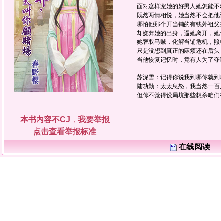
面对这样宠她的好男人她怎能不
既然两情相悦，她当然不会把他
哪怕他那个开当铺的有钱外祖父
却嫌弃她的出身，逼她离开，她
她智取马贼，化解当铺危机，照
只是没想到真正的麻烦还在后头
当他恢复记忆时，竟有人为了夺家
苏深雪：记得你说我到哪你就到哪
陆功勤：太太息怒，我当然一百万
但你不觉得设局坑那些想杀咱们夺
本书内容不CJ，我要举报
点击查看举报标准
在线阅读