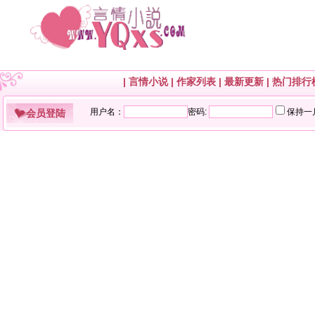
|
言情小说
|
作家列表
|
最新更新
|
热门排行
会员登陆