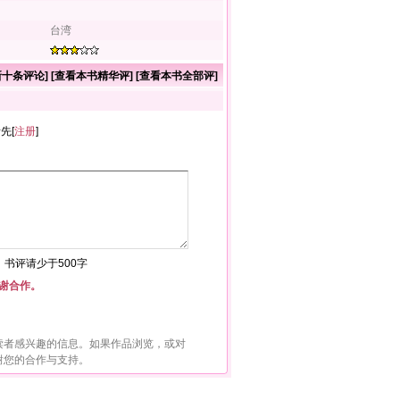
台湾
：
新十条评论
] [
查看本书精华评
] [
查看本书全部评
]
者先[
注册
]
符，书评请少于500字
谢合作。
读者感兴趣的信息。如果作品浏览，或对
谢您的合作与支持。