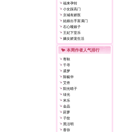
福来孕转
小女踩高门
京城有娇医
姑娘出手富满门
石心哑娘子
王妃下堂乐
嫡女娇宠生活
本周作者人气排行
寄秋
千寻
裘梦
陈毓华
艾佟
阳光晴子
绿光
米乐
金晶
莳萝
子纹
黑洁明
香弥