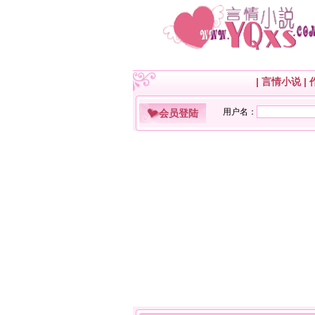
|
言情小说
|
会员登陆