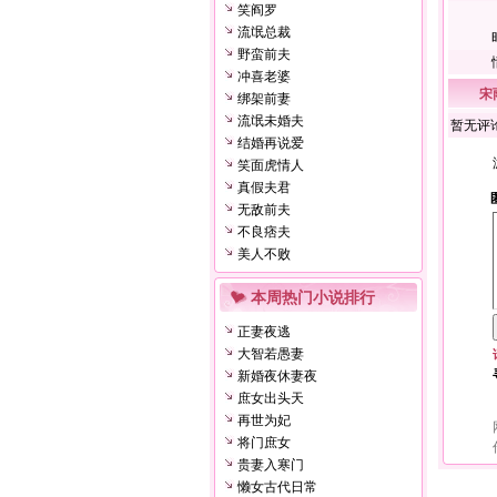
笑阎罗
流氓总裁
野蛮前夫
冲喜老婆
宋
绑架前妻
流氓未婚夫
暂无评
结婚再说爱
笑面虎情人
真假夫君
无敌前夫
不良痞夫
美人不败
本周热门小说排行
正妻夜逃
大智若愚妻
新婚夜休妻夜
庶女出头天
再世为妃
将门庶女
贵妻入寒门
懒女古代日常