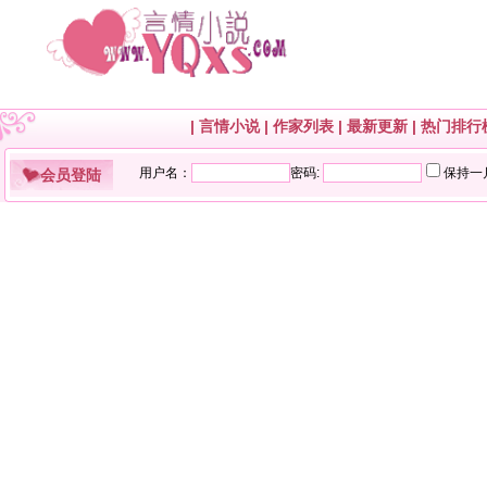
|
言情小说
|
作家列表
|
最新更新
|
热门排行
会员登陆