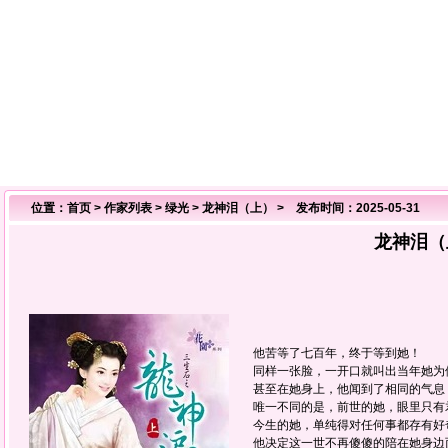
位置：
首页
>
作家列表
>
绿光
>
龙神泪（上）
> 发布时间：2025-05-31
龙神泪（
他苦等了七百年，终于等到她！
同样一张脸，一开口就叫出当年她为
甚至在她身上，他闻到了相同的气息
唯一不同的是，前世的她，眼里只有
今生的她，单纯得对任何事都存有好
他决定这一世不再傻傻的陪在她身边