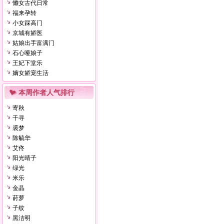
懒女古代日常
福来孕转
小女踩高门
京城有娇医
姑娘出手富满门
石心哑娘子
王妃下堂乐
嫡女娇宠生活
本周作者人气排行
寄秋
千寻
裘梦
陈毓华
艾佟
阳光晴子
绿光
米乐
金晶
莳萝
子纹
黑洁明