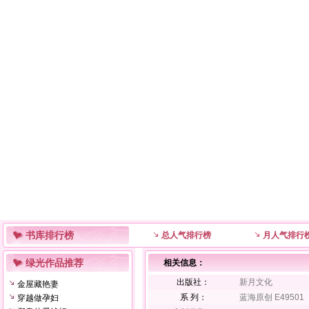
书库排行榜
总人气排行榜
月人气排行
绿光作品推荐
相关信息：
出版社：
新月文化
金屋藏艳妻
系 列：
蓝海原创 E49501
穿越做孕妇