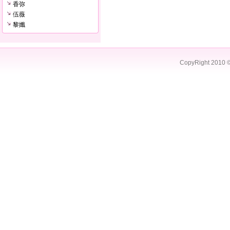
香弥
伍薇
黎孅
CopyRight 2010 