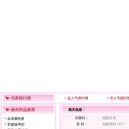
书库排行榜
总人气排行榜
月人气排行
绿光作品推荐
相关信息：
出版社：
花园文化
金屋藏艳妻
系 列：
花园系列 1577
穿越做孕妇