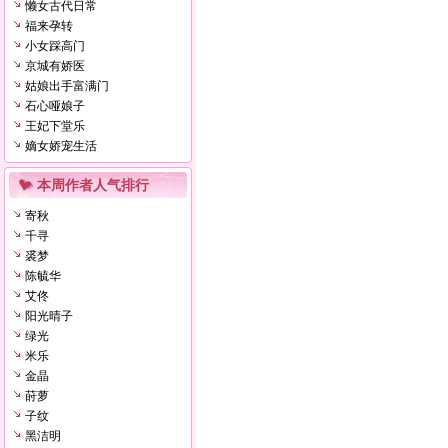
懒女古代日常
福来孕转
小女踩高门
京城有娇医
姑娘出手富满门
石心哑娘子
王妃下堂乐
嫡女娇宠生活
本周作者人气排行
寄秋
千寻
裘梦
陈毓华
艾佟
阳光晴子
绿光
米乐
金晶
莳萝
子纹
黑洁明