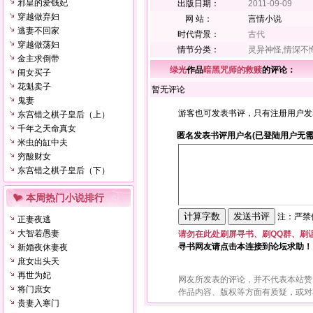
邪皇的爱钱妃
出版日期：
2011-09-09
穿越做弃妇
网 站：
言情小说
逃妻不回家
时代背景：
古代
穿越做荡妇
情节分类：
灵异神怪,情深不
金主求倒带
绿光
作品
暗黑咒师的救赎
的评论：
闺女买子
花魁卖子
暂无评论
鬼妻
游客也可发表书评，只有注册用户发
东宫错之棋子皇后（上）
千年之天命真女
匿名发表书评用户名(已登陆用户无需
米虫的缸中夫
穷酸财女
东宫错之棋子皇后（下）
本周热门小说排行
注：严禁使
正妻夜逃
大智若愚妻
请勿在此处刷屏寻书、刷QQ群、刷
寻书网友请点击本连接到论坛求助！
新婚夜休妻夜
庶女出头天
再世为妃
网友所发表的评论，并不代表本站赞
将门庶女
作品内容、版权等方面有质疑，或对
贵妻入寒门