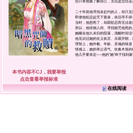
但只有他最了解自己，无论是过往还
二十年前他寻找未赴约的人，却只见
即便他犯忌起咒下黄泉，依旧寻不得
当时，他想死了，却因犯忌而无法老
所以，他徘徊人间、寻找能咒他死的
她睡在他久未归的院落，清醒时却没
他见识过她的仗义执言、乐观开朗，
理智上，她外貌、年龄、灵魂的味道
情感上，她的举止语气、吹奏木笛的
他几乎要肯定──他的“她”终于找到
本书内容不CJ，我要举报
点击查看举报标准
在线阅读