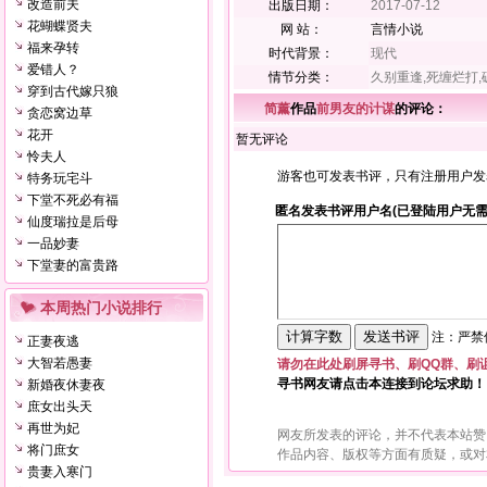
改造前夫
出版日期：
2017-07-12
花蝴蝶贤夫
网 站：
言情小说
福来孕转
时代背景：
现代
爱错人？
情节分类：
久别重逢,死缠烂打
穿到古代嫁只狼
简薰
作品
前男友的计谋
的评论：
贪恋窝边草
花开
暂无评论
怜夫人
游客也可发表书评，只有注册用户发
特务玩宅斗
下堂不死必有福
匿名发表书评用户名(已登陆用户无需
仙度瑞拉是后母
一品妙妻
下堂妻的富贵路
本周热门小说排行
注：严禁使
正妻夜逃
大智若愚妻
请勿在此处刷屏寻书、刷QQ群、刷
寻书网友请点击本连接到论坛求助！
新婚夜休妻夜
庶女出头天
再世为妃
网友所发表的评论，并不代表本站赞
将门庶女
作品内容、版权等方面有质疑，或对
贵妻入寒门