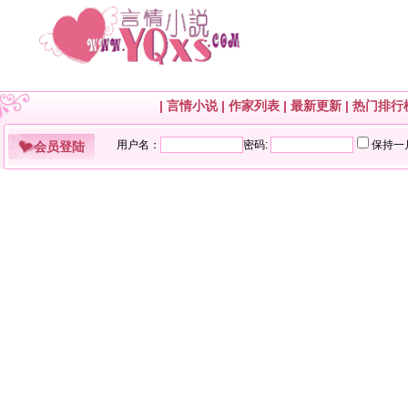
|
言情小说
|
作家列表
|
最新更新
|
热门排行
会员登陆