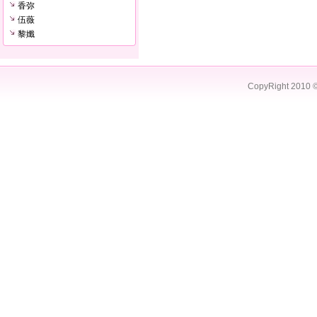
香弥
伍薇
黎孅
CopyRight 2010 