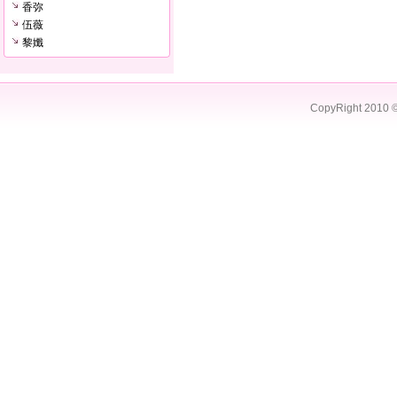
香弥
伍薇
黎孅
CopyRight 2010 