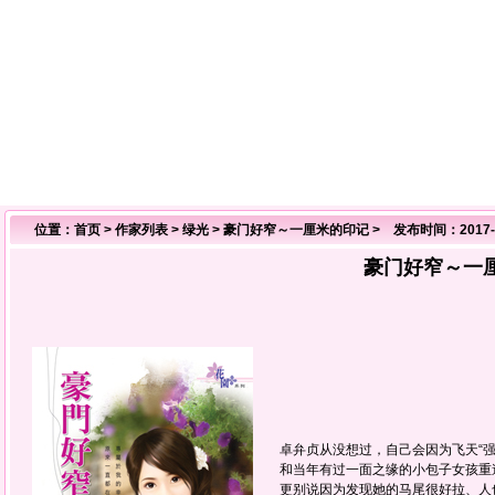
位置：
首页
>
作家列表
>
绿光
>
豪门好窄～一厘米的印记
> 发布时间：2017-0
豪门好窄～一
卓弁贞从没想过，自己会因为飞天“强
和当年有过一面之缘的小包子女孩重
更别说因为发现她的马尾很好拉、人