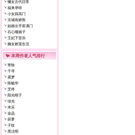
懒女古代日常
福来孕转
小女踩高门
京城有娇医
姑娘出手富满门
石心哑娘子
王妃下堂乐
嫡女娇宠生活
本周作者人气排行
寄秋
千寻
裘梦
陈毓华
艾佟
阳光晴子
绿光
米乐
金晶
莳萝
子纹
黑洁明