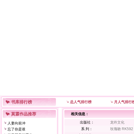
书库排行榜
总人气排行榜
月人气排行
莫霖作品推荐
相关信息：
出版社：
龙吟文化
人妻向前冲
系 列：
玫瑰吻 RK592
忘了你是谁