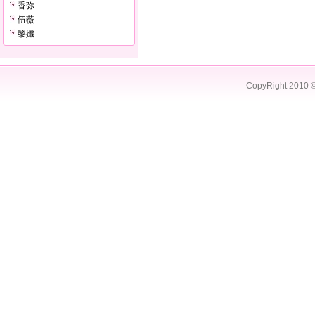
香弥
伍薇
黎孅
CopyRight 2010 