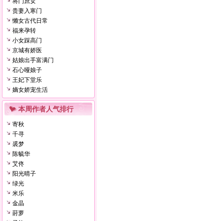
将门庶女
贵妻入寒门
懒女古代日常
福来孕转
小女踩高门
京城有娇医
姑娘出手富满门
石心哑娘子
王妃下堂乐
嫡女娇宠生活
本周作者人气排行
寄秋
千寻
裘梦
陈毓华
艾佟
阳光晴子
绿光
米乐
金晶
莳萝