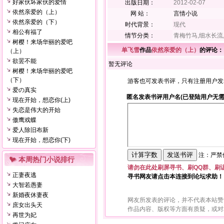
好家伙坏家伙的爱情
出版日期：
2012-02-07
依然亲爱的（上）
网 站：
言情小说
依然亲爱的（下）
时代背景：
现代
相公有福了
情节分类：
青梅竹马,细水长流
树樱！来场华丽的爱吧
单飞雪
作品
依然亲爱的（上）
的评论：
（上）
欲罢不能
暂无评论
树樱！来场华丽的爱吧
（下）
游客也可发表书评，只有注册用户发
爱の真实
匿名发表书评用户名(已登陆用户无需
现在开始，想恋你(上)
失恋是伟大的开始
傲鹰戏蝶
爱人除旧布新
现在开始，想恋你(下)
注：严禁使
本周热门小说排行
请勿在此处刷屏寻书、刷QQ群、刷
正妻夜逃
寻书网友请点击本连接到论坛求助！
大智若愚妻
新婚夜休妻夜
网友所发表的评论，并不代表本站赞
庶女出头天
作品内容、版权等方面有质疑，或对
再世为妃