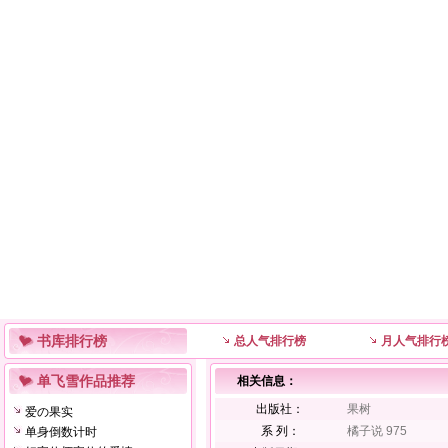
书库排行榜
总人气排行榜
月人气排行
单飞雪作品推荐
相关信息：
出版社：
果树
爱の果实
系 列：
橘子说 975
单身倒数计时