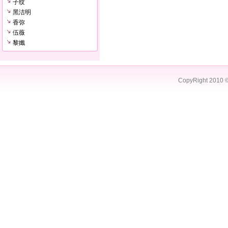
子纹
黑洁明
香弥
伍薇
黎孅
CopyRight 2010 