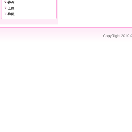
香弥
伍薇
黎孅
CopyRight 2010 