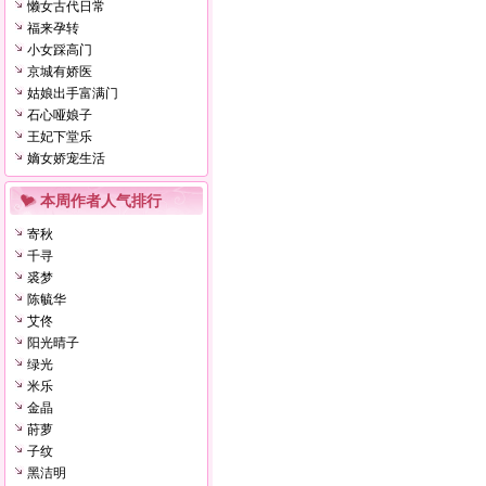
懒女古代日常
福来孕转
小女踩高门
京城有娇医
姑娘出手富满门
石心哑娘子
王妃下堂乐
嫡女娇宠生活
本周作者人气排行
寄秋
千寻
裘梦
陈毓华
艾佟
阳光晴子
绿光
米乐
金晶
莳萝
子纹
黑洁明