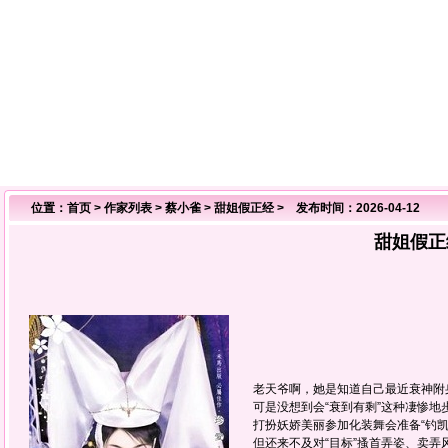
位置：
首页
>
作家列表
>
蔡小雀
>
甜姐假正经
> 发布时间：2026-04-12
甜姐假正
老天爷啊，她是知道自己最近衰神附
可是没想到会“衰到有剩”这种凄惨地
打扮妖娇美丽参加化装舞会准备“钓凯
但还来不及对“目标”搔首弄姿、卖弄