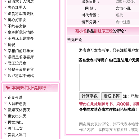
错请太子入洞房
出版日期：
2007-02-16
忠心坏男人
网 站：
言情小说
退货将军看走眼
时代背景：
现代
痴心好朋友
情节分类：
命中注定
不约会女孩
蔡小雀
作品
甜姐假正经
的评论：
皇帝断我纯情路
王爷床上是非多
暂无评论
搏娶
游客也可发表书评，只有注册用户发
宰相门前好孕来
误拐皇爷滚喜床
匿名发表书评用户名(已登陆用户无需
君王没尺度
恶整皇帝度春宵
欢迎将军不光临
本周热门小说排行
注：严禁使
正妻夜逃
大智若愚妻
请勿在此处刷屏寻书、刷QQ群、刷
寻书网友请点击本连接到论坛求助！
新婚夜休妻夜
庶女出头天
再世为妃
网友所发表的评论，并不代表本站赞
将门庶女
作品内容、版权等方面有质疑，或对
贵妻入寒门