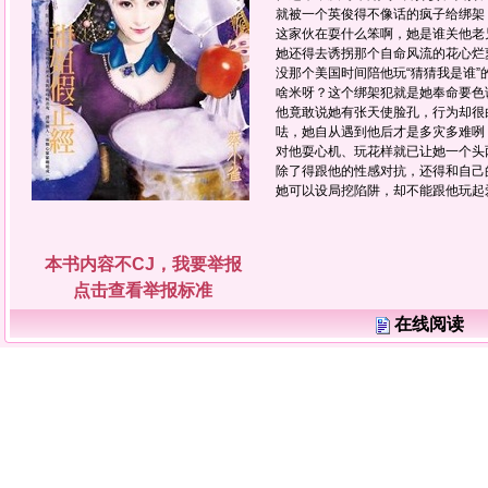
就被一个英俊得不像话的疯子给绑架
这家伙在耍什么笨啊，她是谁关他老
她还得去诱拐那个自命风流的花心烂
没那个美国时间陪他玩“猜猜我是谁”
啥米呀？这个绑架犯就是她奉命要色
他竟敢说她有张天使脸孔，行为却很
呿，她自从遇到他后才是多灾多难咧
对他耍心机、玩花样就已让她一个头
除了得跟他的性感对抗，还得和自己
她可以设局挖陷阱，却不能跟他玩起
本书内容不CJ，我要举报
点击查看举报标准
在线阅读