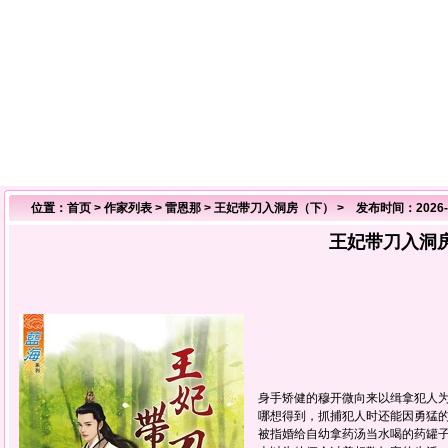
位置：
首页
>
作家列表
>
雷恩那
>
王妃带刀入洞房（下）
> 发布时间：2026-0
王妃带刀入洞
身手矫健的穆开微向来以缉拿犯人
哪想得到，抓捕犯人时还能因勇猛
被指婚给自幼拿药汤当水喝的药罐