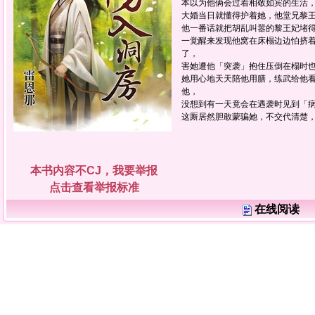
本以为他俩会过着相敬如宾的生活
大婚当日就懂得护着她，他堂兄黎
他一番话就把胡乱叫嚣的黎王妃堵
一觉醒来发现他窝在床榻边边怕挤
了，
害她遭他「突袭」抱住压倒在榻时
她用心地天天陪他用膳，练武给他
他，
没想到有一天竟会在遇袭时见到「
这厮居然胆敢蒙骗她，不交代清楚
本书内容不CJ，我要举报
点击查看举报标准
在线阅读