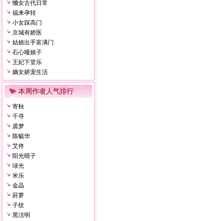
懒女古代日常
福来孕转
小女踩高门
京城有娇医
姑娘出手富满门
石心哑娘子
王妃下堂乐
嫡女娇宠生活
本周作者人气排行
寄秋
千寻
裘梦
陈毓华
艾佟
阳光晴子
绿光
米乐
金晶
莳萝
子纹
黑洁明