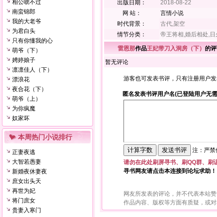
相公唬不过
出版日期：
2018-08-22
南蛮锦郎
网 站：
言情小说
我的大老爷
时代背景：
古代,架空
为君白头
情节分类：
帝王将相,婚后相处,日
只有你懂我的心
雷恩那
作品
王妃带刀入洞房（下）
的评
萌爷（下）
娉婷娘子
暂无评论
凛凛佳人（下）
游客也可发表书评，只有注册用户发
漂浪花
夜合花（下）
匿名发表书评用户名(已登陆用户无需
萌爷（上）
为你疯魔
奴家坏
本周热门小说排行
注：严禁使
正妻夜逃
大智若愚妻
请勿在此处刷屏寻书、刷QQ群、刷
寻书网友请点击本连接到论坛求助！
新婚夜休妻夜
庶女出头天
再世为妃
网友所发表的评论，并不代表本站赞
将门庶女
作品内容、版权等方面有质疑，或对
贵妻入寒门