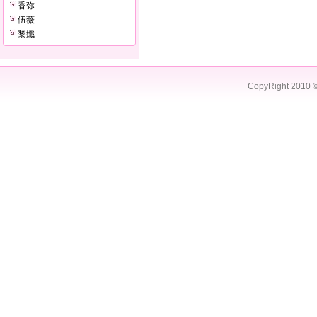
香弥
伍薇
黎孅
CopyRight 2010 