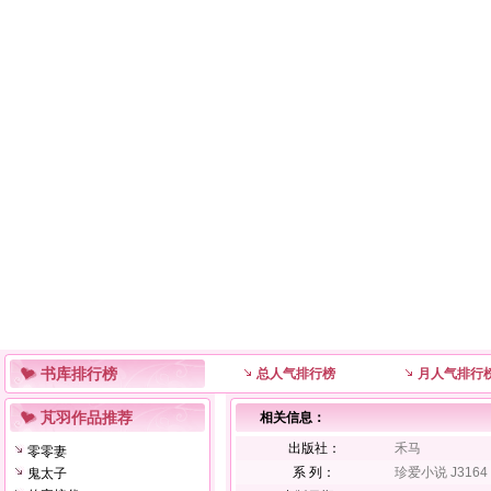
书库排行榜
总人气排行榜
月人气排行
芃羽作品推荐
相关信息：
出版社：
禾马
零零妻
系 列：
珍爱小说 J3164
鬼太子