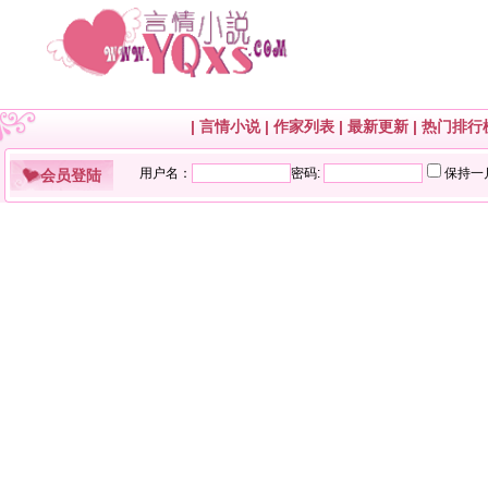
|
言情小说
|
作家列表
|
最新更新
|
热门排行
会员登陆