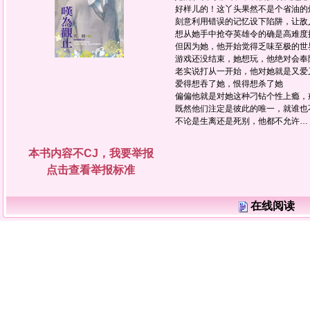
好样儿的！这丫头果然不是个省油的
刻意利用错误的记忆设下陷阱，让敌
想从她手中抢夺英雄令的确是高难度
但因为她，他开始觉得乏味至极的世
游戏还没结束，她想玩，他绝对会奉
老实说打从一开始，他对她就是又爱
爱得想吞了她，恨得想杀了她
偏偏他就是对她这种刁钻个性上瘾，
既然他们注定是彼此的唯一，就谁也
不论是生离还是死别，他都不允许…
本书内容不CJ，我要举报
点击查看举报标准
在线阅读