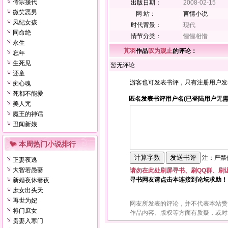
传宗接代
出版日期：
2008-02-15
微笑恶男
网 站：
言情小说
风纪女孩
时代背景：
现代
同命绝
情节分类：
惺惺相惜
永生
芃羽
作品
叹为观止
的评论：
忘年
生死见
暂无评论
还童
游客也可发表书评，只有注册用户发
痴心魂
死都不能爱
匿名发表书评用户名(已登陆用户无需
美人咒
魔王的神话
丑闻新娘
本周热门小说排行
注：严禁使
正妻夜逃
大智若愚妻
请勿在此处刷屏寻书、刷QQ群、刷
寻书网友请点击本连接到论坛求助！
新婚夜休妻夜
庶女出头天
再世为妃
网友所发表的评论，并不代表本站赞
将门庶女
作品内容、版权等方面有质疑，或对
贵妻入寒门