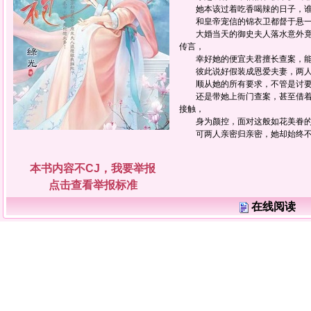
她本该过着吃香喝辣的日子，谁
和皇帝宠信的锦衣卫都督于悬一
大婚当天的御史夫人落水意外竟
传言，
幸好她的便宜夫君擅长查案，能
彼此说好假装成恩爱夫妻，两人
顺从她的所有要求，不管是讨要
还是带她上衙门查案，甚至借着
接触，
身为颜控，面对这般如花美眷的
可两人亲密归亲密，她却始终不
本书内容不CJ，我要举报
点击查看举报标准
在线阅读