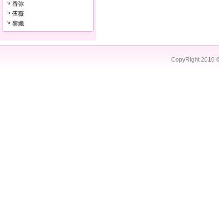
香弥
伍薇
黎孅
CopyRight 2010 