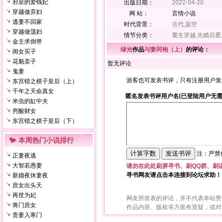
邪皇的爱钱妃
出版日期：
2022-04-20
穿越做弃妇
网 站：
言情小说
逃妻不回家
时代背景：
古代,架空
穿越做荡妇
情节分类：
重生穿越,先婚后爱
金主求倒带
绿光
作品
与妻同袍（上）
的评论：
闺女买子
花魁卖子
暂无评论
鬼妻
游客也可发表书评，只有注册用户发
东宫错之棋子皇后（上）
千年之天命真女
匿名发表书评用户名(已登陆用户无需
米虫的缸中夫
穷酸财女
东宫错之棋子皇后（下）
本周热门小说排行
注：严禁使
正妻夜逃
大智若愚妻
请勿在此处刷屏寻书、刷QQ群、刷
寻书网友请点击本连接到论坛求助！
新婚夜休妻夜
庶女出头天
再世为妃
网友所发表的评论，并不代表本站赞
将门庶女
作品内容、版权等方面有质疑，或对
贵妻入寒门