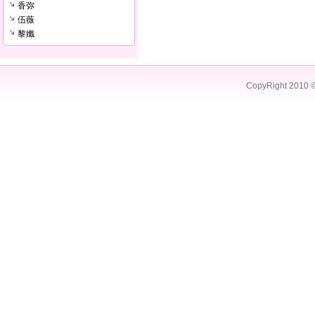
香弥
伍薇
黎孅
CopyRight 2010 