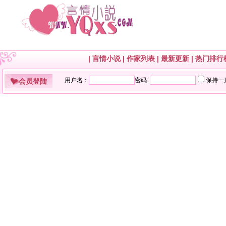
|
言情小说
|
作家列表
|
最新更新
|
热门排行
会员登陆