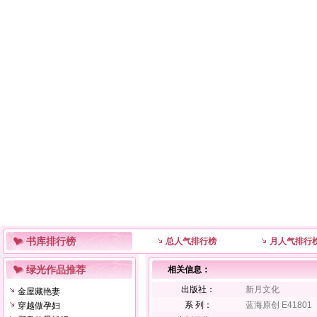
书库排行榜
总人气排行榜
月人气排行
绿光作品推荐
相关信息：
出版社：
新月文化
金屋藏艳妻
系 列：
蓝海原创 E41801
穿越做孕妇