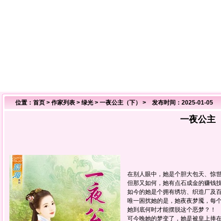
位置：
首页
>
作家列表
>
绿光
>
一夜公主（下）
> 发布时间：2025-01-05
一夜公主
在别人眼中，她是个胆大包天、惊
但那又如何，她有点石成金的赚钱
如今的她是个拥有绣坊、织造厂及
唯一困扰她的是，她夜夜梦魇，每
她到底何时才能摆脱这个恶梦？！
可今晚她的梦变了，她是被皇上捧