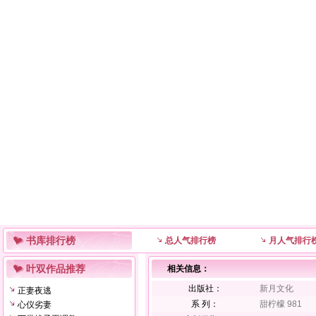
书库排行榜
总人气排行榜
月人气排行
叶双作品推荐
相关信息：
出版社：
新月文化
正妻夜逃
系 列：
甜柠檬 981
心仪劣妻