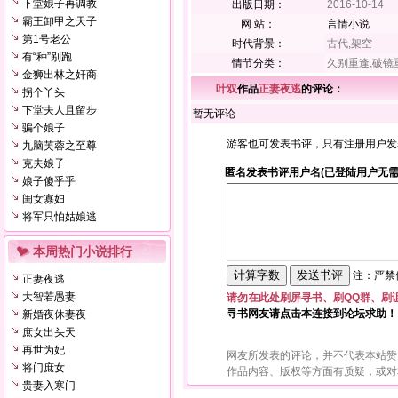
下堂娘子再调教
出版日期：
2016-10-14
霸王卸甲之天子
网 站：
言情小说
第1号老公
时代背景：
古代,架空
有“种”别跑
情节分类：
久别重逢,破镜
金狮出林之奸商
叶双
作品
正妻夜逃
的评论：
拐个丫头
下堂夫人且留步
暂无评论
骗个娘子
游客也可发表书评，只有注册用户发
九脑芙蓉之至尊
克夫娘子
匿名发表书评用户名(已登陆用户无需
娘子傻乎乎
闺女寡妇
将军只怕姑娘逃
本周热门小说排行
注：严禁使
正妻夜逃
大智若愚妻
请勿在此处刷屏寻书、刷QQ群、刷
寻书网友请点击本连接到论坛求助！
新婚夜休妻夜
庶女出头天
再世为妃
网友所发表的评论，并不代表本站赞
将门庶女
作品内容、版权等方面有质疑，或对
贵妻入寒门