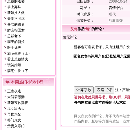
总裁的逃妻
出版日期：
2008-10-24
掌上弃珠
网 站：
言情小说
新娘换人做
时代背景：
现代
夫妻不同床
情节分类：
巧取豪夺
暴君的逃妻
艾佟
作品
情妇
的评论：
娇宠相国女
总裁老爷
暂无评论
霸王的新娘
游客也可发表书评，只有注册用户发
医手擒夫
满宅生香（上）
匿名发表书评用户名(已登陆用户无需
看上总裁情夫
玩笑婚姻
满宅生香（下）
本周热门小说排行
注：严禁使
正妻夜逃
大智若愚妻
请勿在此处刷屏寻书、刷QQ群、刷
寻书网友请点击本连接到论坛求助！
新婚夜休妻夜
庶女出头天
再世为妃
网友所发表的评论，并不代表本站赞
将门庶女
作品内容、版权等方面有质疑，或对
贵妻入寒门