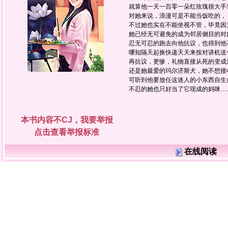
就算他一天一百零一朵红玫瑰很大手
对她来说，浪漫可是不能当饭吃的，
不过她也实在不能坐视不管，毕竟因
她已经无可避免的成为邻居侧目的对
忍无可忍的跑去向他抗议，也得到他
哪知隔天起换快递天天来按对讲机送
再抗议，更惨，礼物直接从死的变成
还是她最爱的玛尔济斯犬，她不想接
可听到他要放任这迷人的小东西自生
不忍的她也只好当了它现成的妈咪…
本书内容不CJ，我要举报
点击查看举报标准
在线阅读