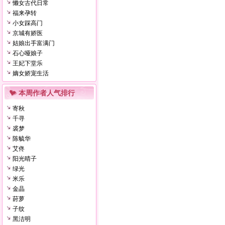
懒女古代日常
福来孕转
小女踩高门
京城有娇医
姑娘出手富满门
石心哑娘子
王妃下堂乐
嫡女娇宠生活
本周作者人气排行
寄秋
千寻
裘梦
陈毓华
艾佟
阳光晴子
绿光
米乐
金晶
莳萝
子纹
黑洁明