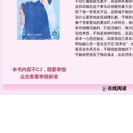
不但打遍校园无敌手，就连师长都得
这回却栽在这个拳头比他硬的暴力女
毁了他一世英名不说，还阴魂不散的
说什么要把他改造成懂礼貌、守规矩
像个管家婆似的紧迫盯人碎碎念，烦
奈何他嘴没她利、打架没她行，每次
说也奇怪，不知是他神经错乱，还是
原本一心想赶她走，却发现自己莫名
明知她心里一直念念不忘“前男友”，
甚至在生死关头，不顾危险替她挡了
可她却把他丢下独自逃走，从此消失
本书内容不CJ，我要举报
点击查看举报标准
在线阅读