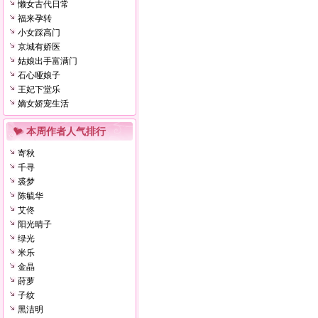
懒女古代日常
福来孕转
小女踩高门
京城有娇医
姑娘出手富满门
石心哑娘子
王妃下堂乐
嫡女娇宠生活
本周作者人气排行
寄秋
千寻
裘梦
陈毓华
艾佟
阳光晴子
绿光
米乐
金晶
莳萝
子纹
黑洁明