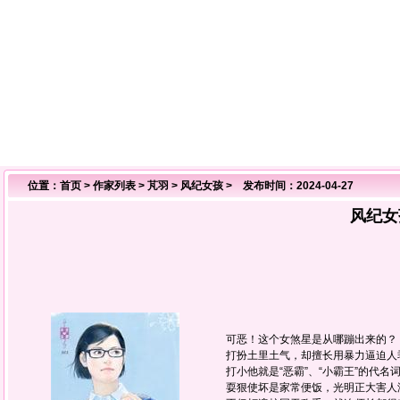
位置：
首页
>
作家列表
>
芃羽
>
风纪女孩
> 发布时间：2024-04-27
风纪女
可恶！这个女煞星是从哪蹦出来的？
打扮土里土气，却擅长用暴力逼迫人
打小他就是“恶霸”、“小霸王”的代名
耍狠使坏是家常便饭，光明正大害人