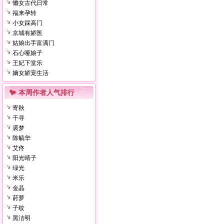
懒女古代日常
福来孕转
小女踩高门
京城有娇医
姑娘出手富满门
石心哑娘子
王妃下堂乐
嫡女娇宠生活
本周作者人气排行
寄秋
千寻
裘梦
陈毓华
艾佟
阳光晴子
绿光
米乐
金晶
莳萝
子纹
黑洁明