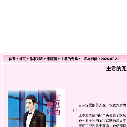
位置：
首页
>
作家列表
>
宋雨桐
>
主君的宠儿
> 发布时间：2024-07-21
主君的宠
自从深爱的男人在一场意外后离奇
了！
原本爱笑娇俏的丫头失去了欢颜，
她和肚子里的宝宝默默隐居日本，
即使可能性微乎其微，她仍期待世