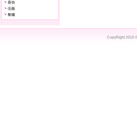
香弥
伍薇
黎孅
CopyRight 2010 