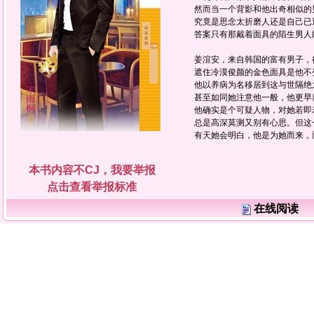
然而当一个背影和他出奇相似的男
究竟是思念太折磨人还是自己已
答案只有那戴着面具的陌生男人能
姜渲安，来自韩国的富有男子，
遮住冷漠俊颜的金色面具是他不
他以养病为名移居到这与世隔绝之
甚至如同她注意他一般，他更早就
他确实是个可疑人物，对她若即若
总是高深莫测又别有心思。但这
有天她会明白，他是为她而来，而
本书内容不CJ，我要举报
点击查看举报标准
在线阅读