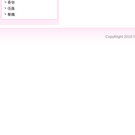
香弥
伍薇
黎孅
CopyRight 2010 