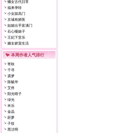
懒女古代日常
福来孕转
小女踩高门
京城有娇医
姑娘出手富满门
石心哑娘子
王妃下堂乐
嫡女娇宠生活
本周作者人气排行
寄秋
千寻
裘梦
陈毓华
艾佟
阳光晴子
绿光
米乐
金晶
莳萝
子纹
黑洁明