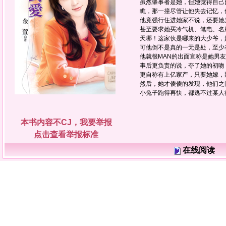
虽然肇事者是她，但她觉得自己比
瞧，那一撞尽管让他失去记忆，但
他竟强行住进她家不说，还要她当
甚至要求她买冷气机、笔电、名
天哪！这家伙是哪来的大少爷，她
可他倒不是真的一无是处，至少在
他就很MAN的出面宣称是她男友
事后更负责的说，夺了她的初吻，
更自称有上亿家产，只要她嫁，那
然后，她才傻傻的发现，他们之间
小兔子跑得再快，都逃不过某人很
本书内容不CJ，我要举报
点击查看举报标准
在线阅读