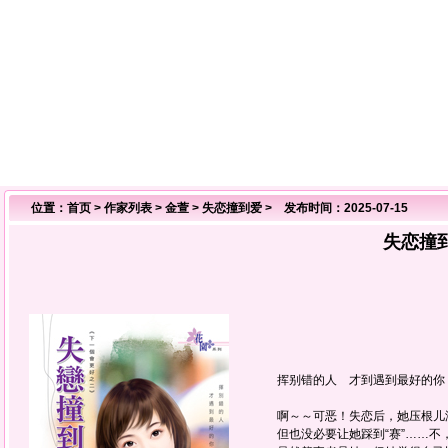
位置：
首页
>
作家列表
>
金萱
>
失恋撞到爱
> 发布时间：2025-07-15
失恋撞
挥别错的人 才到遇到最好的你
啊～～可恶！失恋后，她压根儿没
但也没必要让她踩到“赛”……不