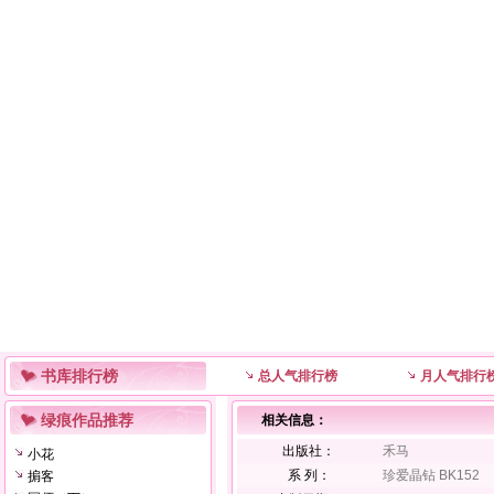
书库排行榜
总人气排行榜
月人气排行
绿痕作品推荐
相关信息：
出版社：
禾马
小花
系 列：
珍爱晶钻 BK152
掮客