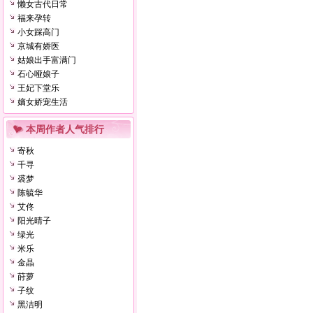
懒女古代日常
福来孕转
小女踩高门
京城有娇医
姑娘出手富满门
石心哑娘子
王妃下堂乐
嫡女娇宠生活
本周作者人气排行
寄秋
千寻
裘梦
陈毓华
艾佟
阳光晴子
绿光
米乐
金晶
莳萝
子纹
黑洁明