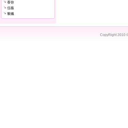
香弥
伍薇
黎孅
CopyRight 2010 