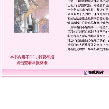
日复一日听着她虔诚地向他祈祷
让他开始渴望成仙，好能去实现
一个突如其来的意外，却让他死
被迫重生于人间后，他成为路国
而她恰恰是重金礼聘来负责他安
触摸着以往只能瞧见却无法触及
一直等着的小姑娘终于不再是个
那颗始终对死亡感到愤恨不平的
即使所有人都认为她四肢发达，
可这样的她是他心底最柔软的一处
她师门的人再重要又怎么样？与
他有的是耐性，早晚都会把她的
本书内容不CJ，我要举报
点击查看举报标准
在线阅读