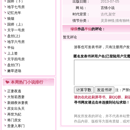
国师（下）
出版日期：
2013-07-05
地字七号房
网 站：
言情小说
记忆光年
时代背景：
古代,架空
狼烟
情节分类：
灵异神怪,情有独钟
国师（上）
绿痕
作品
半仙
的评论：
天字一号房
盘丝(上)
暂无评论
地字六号房
游客也可发表书评，只有注册用户发
半仙
上上签
匿名发表书评用户名(已登陆用户无需
天字四号房
盘丝(下)
嫩草进场
本周热门小说排行
注：严禁使
正妻夜逃
大智若愚妻
请勿在此处刷屏寻书、刷QQ群、刷
寻书网友请点击本连接到论坛求助！
新婚夜休妻夜
庶女出头天
再世为妃
网友所发表的评论，并不代表本站赞
将门庶女
作品内容、版权等方面有质疑，或对
贵妻入寒门