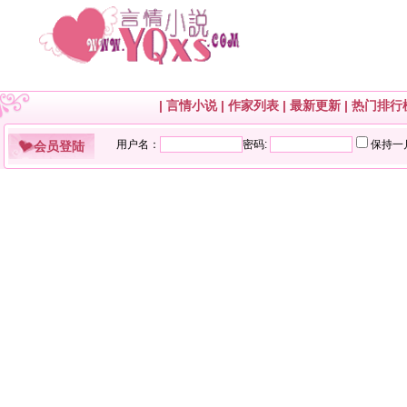
|
言情小说
|
作家列表
|
最新更新
|
热门排行
会员登陆