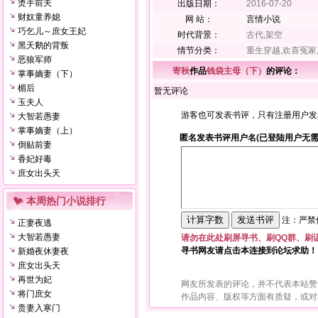
烫手前夫
出版日期：
2016-07-20
财奴童养媳
网 站：
言情小说
巧乞儿～庶女王妃
时代背景：
古代,架空
黑天鹅的背叛
情节分类：
重生穿越,欢喜冤家
恶狼军师
寄秋
作品
钱袋主母（下）
的评论：
掌事嫡妻（下）
楣后
暂无评论
玉夫人
游客也可发表书评，只有注册用户发
大智若愚妻
掌事嫡妻（上）
匿名发表书评用户名(已登陆用户无需
倒贴前妻
香妃好毒
庶女出头天
本周热门小说排行
注：严禁使
正妻夜逃
大智若愚妻
请勿在此处刷屏寻书、刷QQ群、刷
寻书网友请点击本连接到论坛求助！
新婚夜休妻夜
庶女出头天
再世为妃
网友所发表的评论，并不代表本站赞
将门庶女
作品内容、版权等方面有质疑，或对
贵妻入寒门