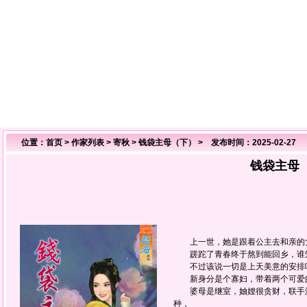
位置：
首页
>
作家列表
>
寄秋
>
钱袋主母（下）
> 发布时间：2025-02-27
钱袋主母
上一世，她是跟着公主去和亲的女
蹉跎了青春终于熬到能回乡，谁知
不过该说一切是上天美意的安排
新身分是个寡妇，带着两个可爱
婆母是继室，妯娌很贪财，联手泼
种，