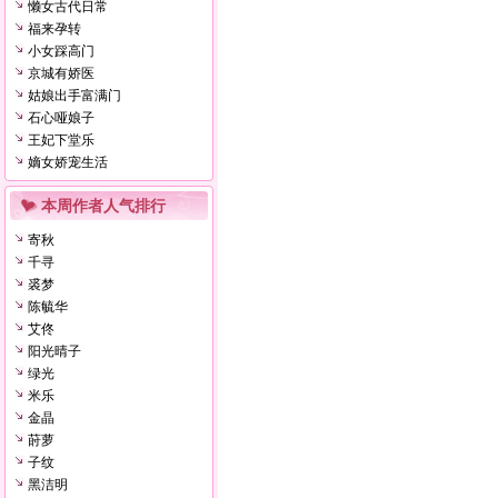
懒女古代日常
福来孕转
小女踩高门
京城有娇医
姑娘出手富满门
石心哑娘子
王妃下堂乐
嫡女娇宠生活
本周作者人气排行
寄秋
千寻
裘梦
陈毓华
艾佟
阳光晴子
绿光
米乐
金晶
莳萝
子纹
黑洁明