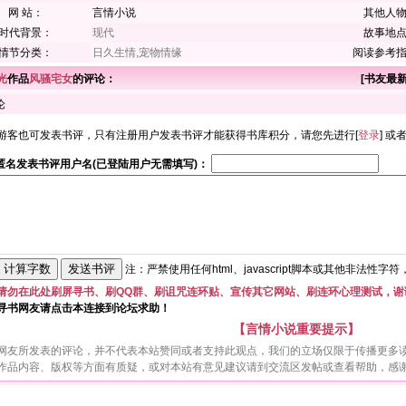
网 站：
言情小说
其他人
时代背景：
现代
故事地
情节分类：
日久生情,宠物情缘
阅读参考
光
作品
风骚宅女
的评论：
[
书友最
论
游客也可发表书评，只有注册用户发表书评才能获得书库积分，请您先进行[
登录
] 或
匿名发表书评用户名(已登陆用户无需填写)：
注：严禁使用任何html、javascript脚本或其他非法性字
请勿在此处刷屏寻书、刷QQ群、刷诅咒连环贴、宣传其它网站、刷连环心理测试，谢
寻书网友请点击本连接到论坛求助！
【言情小说重要提示】
网友所发表的评论，并不代表本站赞同或者支持此观点，我们的立场仅限于传播更多
作品内容、版权等方面有质疑，或对本站有意见建议请到交流区发帖或查看帮助，感