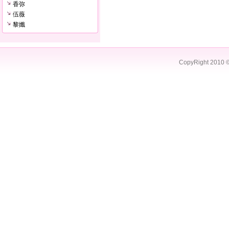
香弥
伍薇
黎孅
CopyRight 2010 