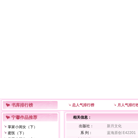
书库排行榜
总人气排行榜
月人气排行
宁馨作品推荐
相关信息：
出版社：
新月文化
掌家小闺女（下）
系 列：
蓝海原创 E42201
蜜医（下）