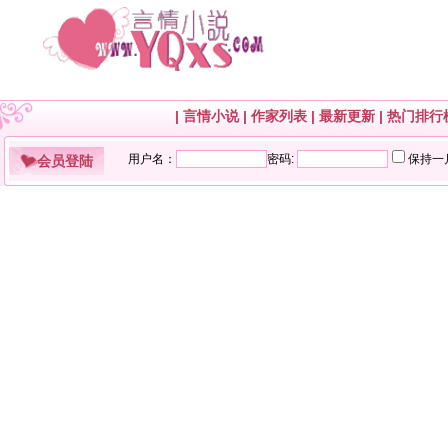
|
言情小说
|
作家列表
|
最新更新
|
热门排行
会员登陆