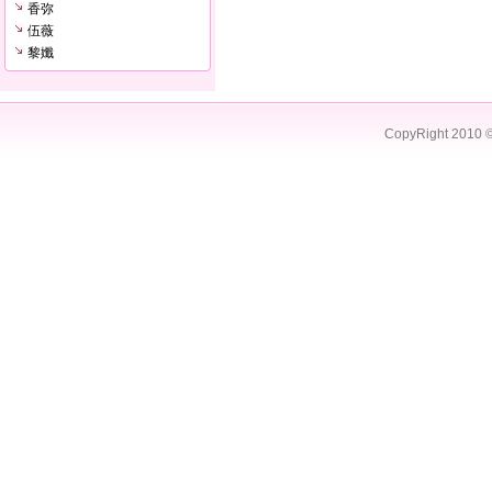
香弥
伍薇
黎孅
CopyRight 2010 