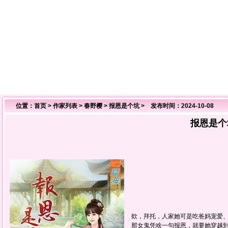
位置：
首页
>
作家列表
>
春野樱
>
报恩是个坑
> 发布时间：2024-10-08
报恩是个
欸，拜托，人家她可是吃爸妈宠爱
那女鬼凭啥一句报恩，就要她穿越到