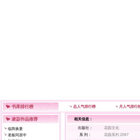
书库排行榜
总人气排行榜
月人气排行
凌宓作品推荐
相关信息：
出版社：
花园文化
临阵换妻
系 列：
花园系列 2067
老板同居中